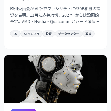
欧州委員会が AI 計算ファシリティに€30B相当の投
資を表明。11月に応募締切、2027年から建設開始
予定。AMD・Nvidia・Qualcomm とハード確保で
合意。
EU
AI インフラ
投資
データセンター
政策