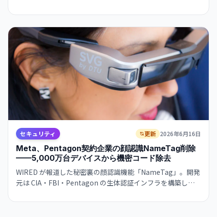
と市民の自由を両立する方策を示します。
セキュリティ
更新
2026年6月16日
Meta、Pentagon契約企業の顔認識NameTag削除
——5,000万台デバイスから機密コード除去
WIRED が報道した秘密裏の顔認識機能「NameTag」。開発
元は CIA・FBI・Pentagon の生体認証インフラを構築して
きた米防衛請負業者 Rank One Computing。未公開のまま
5,000万人以上のユーザーへ配布されていた。