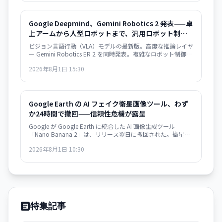
Google Deepmind、Gemini Robotics 2 発表——卓
上アームから人型ロボットまで、汎用ロボット制御
モデル
ビジョン言語行動（VLA）モデルの最新版。高度な推論レイヤ
ー Gemini Robotics ER 2 を同時発表。複雑なロボット制御タ
スクが可能に。
2026年8月1日 15:30
Google Earth の AI フェイク衛星画像ツール、わず
か24時間で撤回——信頼性危機が露呈
Google が Google Earth に統合した AI 画像生成ツール
「Nano Banana 2」は、リリース翌日に撤回された。衛星画
像への信頼を損なうリスクが批判を集め、より強力な保護措
2026年8月1日 10:30
置の実装まで機能を停止。AI 時代における「真実の証拠」の
定義が問われている。
特集記事