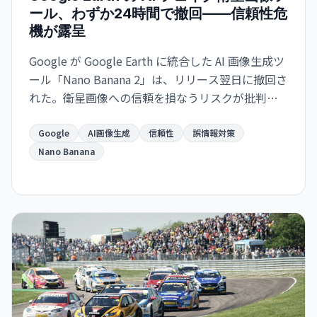
ール、わずか24時間で撤回——信頼性危
機が露呈
Google が Google Earth に統合した AI 画像生成ツ
ール「Nano Banana 2」は、リリース翌日に撤回さ
れた。衛星画像への信頼を損なうリスクが批判を
集め、より強力な保護措置の実装まで機能を停
止。AI 時代における「真実の証拠」の定義が問わ
Google
AI画像生成
信頼性
誤情報対策
れている。
Nano Banana