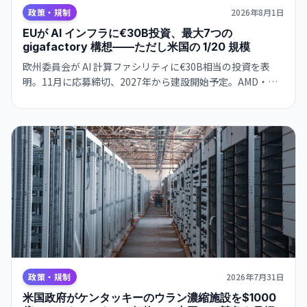
政策・規制
2026年8月1日
EUが AI インフラに€30B投資、最大7つの
gigafactory 構想——ただし米国の 1/20 規模
欧州委員会が AI 計算ファシリティに€30B相当の投資を表
明。11月に応募締切、2027年から建設開始予定。AMD・
Nvidia・Qualcomm とハード確保で合意。
政策・規制
2026年7月31日
米国政府がケンタッキーのウラン濃縮施設を$1000