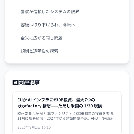
警察が信頼したシステムの限界
容疑は取り下げられ、訴訟へ
全米に広がる同じ問題
規制と透明性の模索
関連記事
EUが AI インフラに€30B投資、最大7つの
gigafactory 構想——ただし米国の 1/20 規模
欧州委員会が AI 計算ファシリティに€30B相当の投資を表明。
11月に応募締切、2027年から建設開始予定。AMD・Nvidia・
Qualcomm とハード確保で合意。
2026年8月1日 16:15