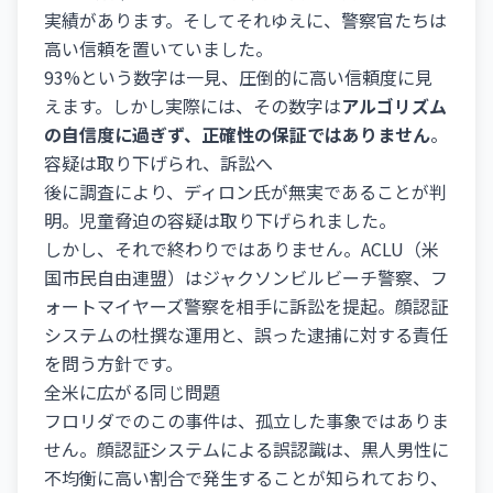
実績があります。そしてそれゆえに、警察官たちは
高い信頼を置いていました。
93%という数字は一見、圧倒的に高い信頼度に見
えます。しかし実際には、その数字は
アルゴリズム
の自信度に過ぎず、正確性の保証ではありません
。
容疑は取り下げられ、訴訟へ
後に調査により、ディロン氏が無実であることが判
明。児童脅迫の容疑は取り下げられました。
しかし、それで終わりではありません。ACLU（米
国市民自由連盟）はジャクソンビルビーチ警察、フ
ォートマイヤーズ警察を相手に訴訟を提起。顔認証
システムの杜撰な運用と、誤った逮捕に対する責任
を問う方針です。
全米に広がる同じ問題
フロリダでのこの事件は、孤立した事象ではありま
せん。顔認証システムによる誤認識は、黒人男性に
不均衡に高い割合で発生することが知られており、