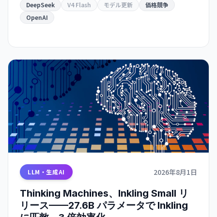
DeepSeek
V4 Flash
モデル更新
価格競争
OpenAI
2026年8月1日
LLM・生成AI
Thinking Machines、Inkling Small リ
リース——27.6B パラメータで Inkling