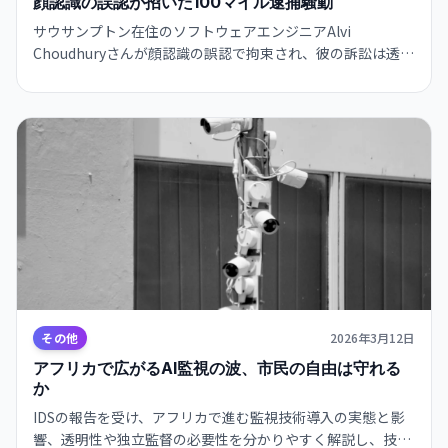
顔認識の誤認が招いた100マイル逮捕騒動
サウサンプトン在住のソフトウェアエンジニアAlvi
Choudhuryさんが顔認識の誤認で拘束され、彼の訴訟は透明
性や監査強化を通じて監視技術と市民の信頼を築く契機を示
します。
その他
2026年3月12日
アフリカで広がるAI監視の波、市民の自由は守れる
か
IDSの報告を受け、アフリカで進む監視技術導入の実態と影
響、透明性や独立監督の必要性を分かりやすく解説し、技術