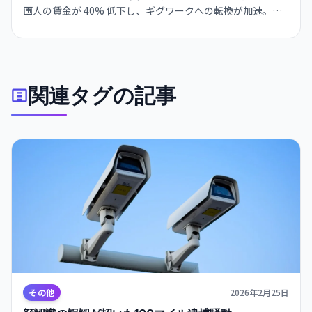
画人の賃金が 40% 低下し、ギグワークへの転換が加速。国
家主席は 7 月にAIを「共同繁栄の推進力」と位置付け、政府
は雇用創出と AI 融合の同時実現にかじを切った。
関連タグの記事
その他
2026年2月25日