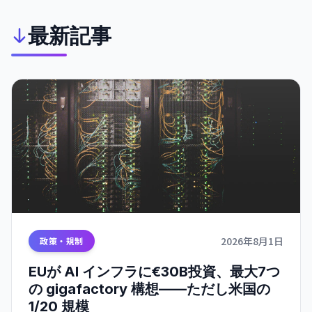
最新記事
2026年8月1日
政策・規制
EUが AI インフラに€30B投資、最大7つ
の gigafactory 構想——ただし米国の
1/20 規模