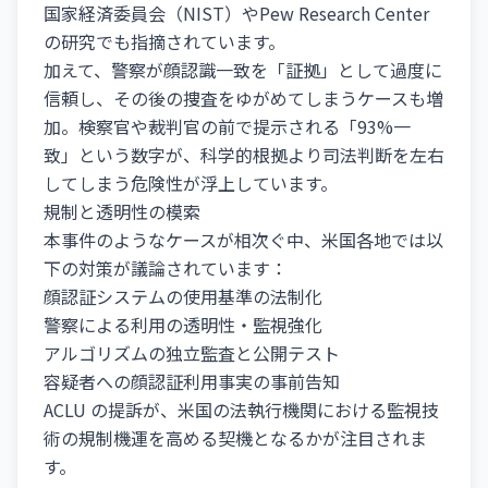
国家経済委員会（NIST）やPew Research Center
の研究でも指摘されています。
加えて、警察が顔認識一致を「証拠」として過度に
信頼し、その後の捜査をゆがめてしまうケースも増
加。検察官や裁判官の前で提示される「93%一
致」という数字が、科学的根拠より司法判断を左右
してしまう危険性が浮上しています。
規制と透明性の模索
本事件のようなケースが相次ぐ中、米国各地では以
下の対策が議論されています：
顔認証システムの使用基準の法制化
警察による利用の透明性・監視強化
アルゴリズムの独立監査と公開テスト
容疑者への顔認証利用事実の事前告知
ACLU の提訴が、米国の法執行機関における監視技
術の規制機運を高める契機となるかが注目されま
す。