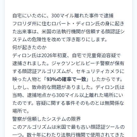
自宅にいたのに、300マイル離れた事件で逮捕
フロリダ州に住むロバート・ディロン氏の身に起き
た出来事は、米国の法執行機関が信頼する顔認証シ
ステムの危険性を改めて浮き彫りにします。
何が起きたのか
ディロン氏は2026年初夏、自宅で児童脅迫容疑で
逮捕されました。ジャクソンビルビーチ警察が保有
する顔認証アルゴリズムが、セキュリティカメラに
映った人物と「
93%の確率で一致
」したからです。
しかし、致命的な問題がありました。ディロン氏は
当時、逮捕地点から300マイル以上離れた場所にい
たのです。容疑に関する事件そのものとは無関係な
場所で。
警察が信頼したシステムの限界
このアルゴリズムは米国で最も古い顔認証ツールの
一つ。数十年にわたり法執行機関で使用されてきた