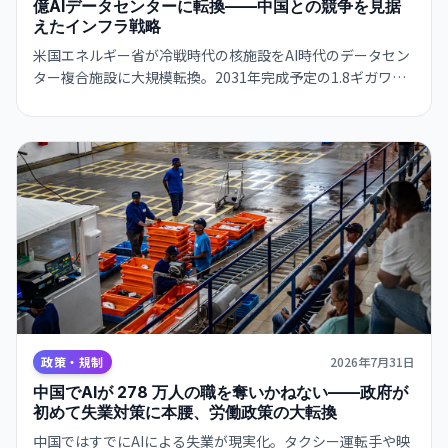
億AIデータセンターに転換——中国との競争を見据
えたインフラ戦略
米国エネルギー省が冷戦時代の核施設をAI時代のデータセン
ター複合施設に大規模転換。2031年完成予定の1.8ギガワッ
ト規模プロジェクトで、政府がAIインフラの国家戦略に本腰
を入れる。
政策・規制
2026年7月31日
中国でAIが 278 万人の職を奪いかねない——政府が
初めて失業対策に本腰、労働政策の大転換
中国ではすでにAIによる失業が現実化。タクシー運転手や映