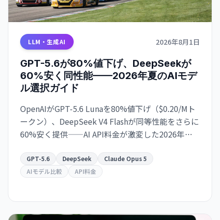
2026年8月1日
LLM・生成AI
GPT-5.6が80%値下げ、DeepSeekが
60%安く同性能——2026年夏のAIモデ
ル選択ガイド
OpenAIがGPT-5.6 Lunaを80%値下げ（$0.20/Mト
ークン）、DeepSeek V4 Flashが同等性能をさらに
60%安く提供——AI API料金が激変した2026年夏、
開発コストを最大85%削減できるモデル選択の実
践ガイド。
GPT-5.6
DeepSeek
Claude Opus 5
AIモデル比較
API料金