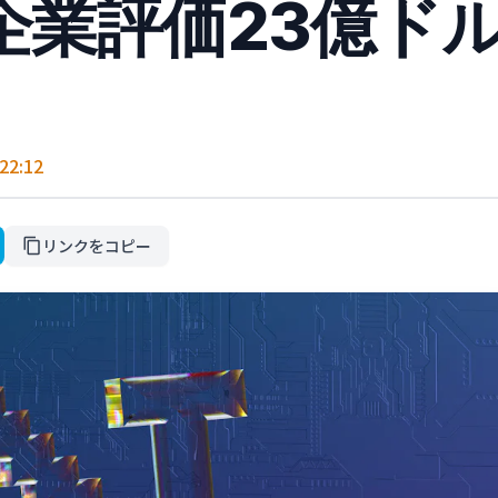
n が企業評価23億ド
2:12
リンクをコピー