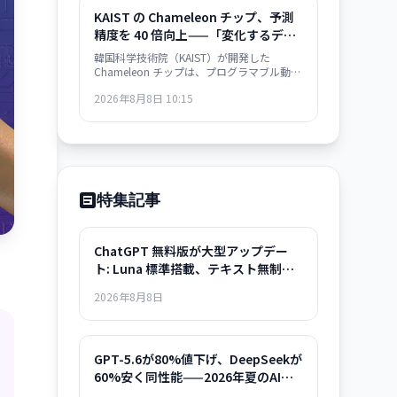
KAIST の Chameleon チップ、予測
精度を 40 倍向上——「変化するデー
タに自動適応」する AI ハードウェア
韓国科学技術院（KAIST）が開発した
が量産段階へ
Chameleon チップは、プログラマブル動的
メムトランジスタにより、処理するデータ
2026年8月8日 10:15
の速度変化に自動的に適応。予測エラー最
大 40 倍削減、既存製造プロセス互換で量産
化が可能。ウェアラブル・自動運転・ロボ
ット応用が急速化。
特集記事
ChatGPT 無料版が大型アップデー
ト: Luna 標準搭載、テキスト無制
限、Think ボタン完全解説
2026年8月8日
GPT-5.6が80%値下げ、DeepSeekが
60%安く同性能——2026年夏のAIモ
デル選択ガイド