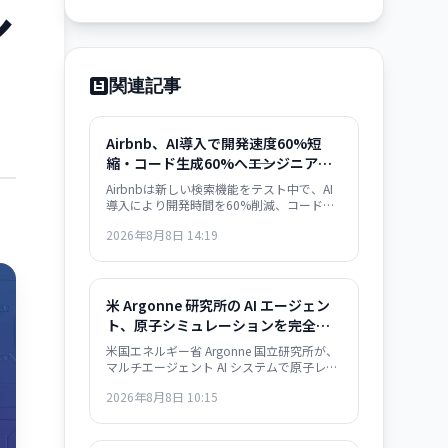
ル
関連記事
Airbnb、AI導入で開発速度60%短
縮・コード生成60%へ――エンジニア生
産性の劇的向上を実現
Airbnbは新しい検索機能をテスト中で、AI
導入により開発時間を60%削減、コードの
60%をAIが生成、機能リリース数が前年比
2026年8月8日 14:19
80%増加したと発表しました。
米 Argonne 研究所の AI エージェン
ト、原子シミュレーションを完全自
動化——材料開発が『数ヶ月』から
米国エネルギー省 Argonne 国立研究所が、
『数日』へ
マルチエージェント AI システムで原子レベ
ルのシミュレーションを自動化。従来は数
2026年8月8日 10:15
ヶ月要した材料構造解析が数日で完了する
ようになり、バッテリー・航空宇宙・電子
部品分野での新材料開発が急速化する見通
し。