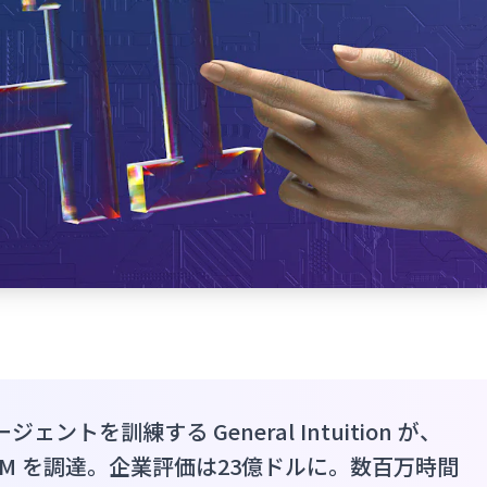
ントを訓練する General Intuition が、
で $320M を調達。企業評価は23億ドルに。数百万時間