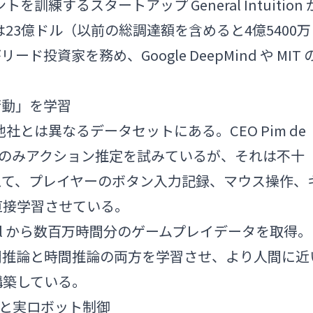
訓練するスタートアップ General Intuition 
は23億ドル（以前の総調達額を含めると4億5400万
がリード投資家を務め、Google DeepMind や MIT 
行動」を学習
、競合他社とは異なるデータセットにある。CEO Pim de
からのみアクション推定を試みているが、それは不十
えて、プレイヤーのボタン入力記録、マウス操作、
直接学習させている。
al から数百万時間分のゲームプレイデータを取得。
間推論と時間推論の両方を学習させ、より人間に近
構築している。
レイと実ロボット制御