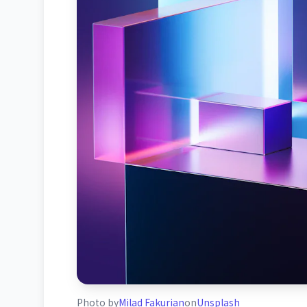
Photo by
Milad Fakurian
on
Unsplash