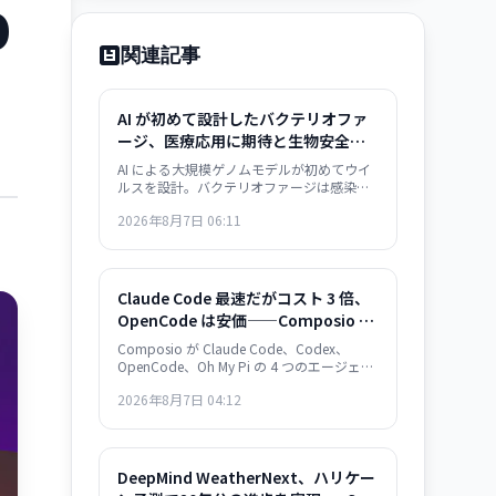
b
関連記事
AI が初めて設計したバクテリオファ
ージ、医療応用に期待と生物安全保
障の懸念——感染症治療の新展開とリ
AI による大規模ゲノムモデルが初めてウイ
スク管理の課題
ルスを設計。バクテリオファージは感染症
治療の次世代手段として期待される一方、
2026年8月7日 06:11
AI がウイルス設計能力を獲得した衝撃は生
物安全保障上の重大な転換点を意味する。
Claude Code 最速だがコスト 3 倍、
OpenCode は安価——Composio の
30 タスク実測が示すエージェント・
Composio が Claude Code、Codex、
フレームワークの選択基準
OpenCode、Oh My Pi の 4 つのエージェン
ト・フレームワークを実測比較。Claude
2026年8月7日 04:12
Code は 122 秒/タスクで最速だが $0.195/
成功タスク。OpenCode は $0.073 で 2.7
倍安いが遅い。成功率は接近。速度か価格
か、用途で選別が必須。
DeepMind WeatherNext、ハリケー