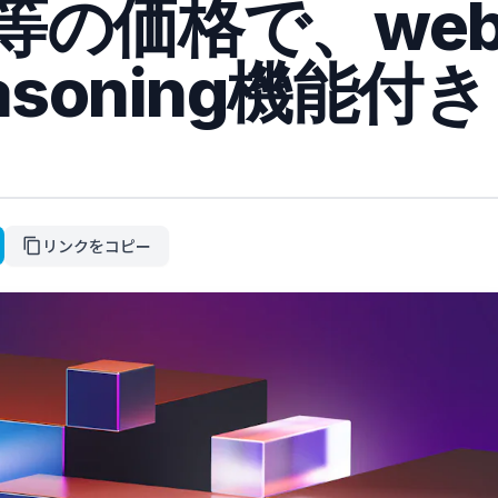
同等の価格で、we
easoning機能付き
リンクをコピー