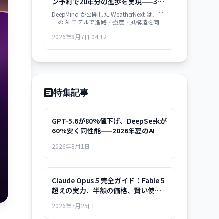
ン予測で20年分の進歩を実現——3日
先の精度が従来の2日先と同等
DeepMind が公開した WeatherNext は、単
一の AI モデルで進路・強度・風構造を同時
に予測。3日間の精度が従来モデルの2日間
2026年8月7日 04:12
と同等で、過去20年の気象学的進歩10年分
に相当する精度向上を達成した。GitHub で
オープンソース化。
特集記事
GPT-5.6が80%値下げ、DeepSeekが
60%安く同性能——2026年夏のAIモ
デル選択ガイド
2026年8月1日
Claude Opus 5 完全ガイド：Fable 5
超えの実力、半額の価格、賢い使い
方まで
2026年7月25日