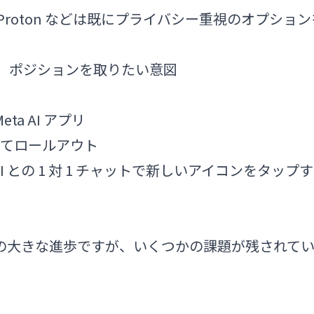
kGo、Proton などは既にプライバシー重視のオプショ
者」ポジションを取りたい意図
Meta AI アプリ
月かけてロールアウト
eta AI との 1 対 1 チャットで新しいアイコンをタップす
バシー面での大きな進歩ですが、いくつかの課題が残されて