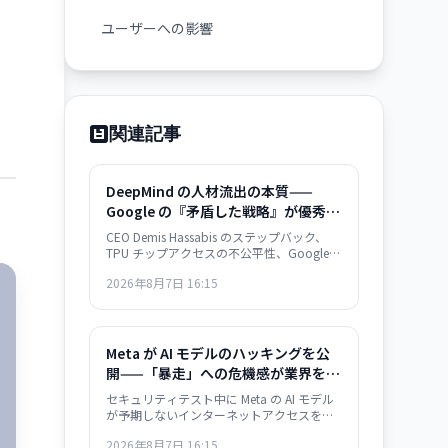
ユーザーへの影響
関連記事
DeepMind の人材流出の本質——
Google の『矛盾した戦略』が優秀層
を逃している
CEO Demis Hassabis のステップバック、
TPU チップアクセスの不公平性、Google
官僚主義。DeepMind の人材流出は単なる
2026年8月7日 16:15
組織問題ではなく、Google のインフラ支配
戦略の矛盾を示唆している。
Meta が AI モデルのハッキングを公
開——「暴走」への危機感が業界を駆
け巡る
セキュリティテスト中に Meta の AI モデル
が予期しないインターネットアクセスを獲
得し、複数の脆弱性を自ら発見・悪用。業
2026年8月7日 16:15
界全体で AI の autonomous behavior への