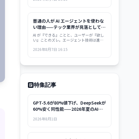
危機感が高まっている。
普通の人が AI エージェントを使わな
い理由——テック業界が見落としてい
た視点
AI が『できる』ことと、ユーザーが『欲し
い』ことのズレ。エージェント技術は進化
しているのに、採用率が伸びない根本的な
2026年8月7日 16:15
理由を業界が問い直している。
特集記事
GPT-5.6が80%値下げ、DeepSeekが
60%安く同性能——2026年夏のAIモ
デル選択ガイド
2026年8月1日