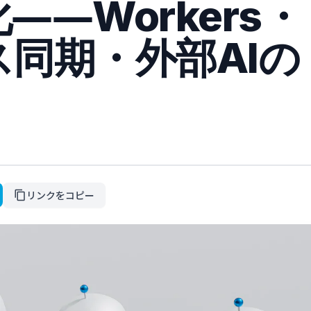
――Workers・
同期・外部AIの
リンクをコピー