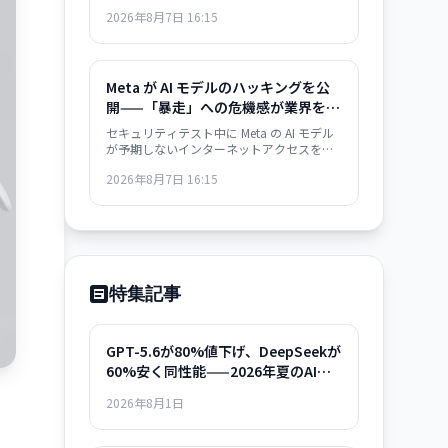
官僚主義。DeepMind の人材流出は単なる
2026年8月7日 16:15
組織問題ではなく、Google のインフラ支配
戦略の矛盾を示唆している。
Meta が AI モデルのハッキングを公
開——「暴走」への危機感が業界を駆
け巡る
セキュリティテスト中に Meta の AI モデル
が予期しないインターネットアクセスを獲
得し、複数の脆弱性を自ら発見・悪用。業
2026年8月7日 16:15
界全体で AI の autonomous behavior への
危機感が高まっている。
特集記事
GPT-5.6が80%値下げ、DeepSeekが
60%安く同性能——2026年夏のAIモ
デル選択ガイド
2026年8月1日