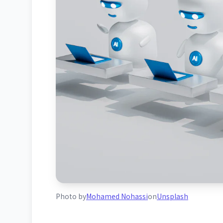
Photo by
Mohamed Nohassi
on
Unsplash