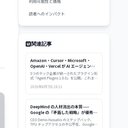
利用可能性と価格
読者へのインパクト
関連記事
Amazon・Cursor・Microsoft・
OpenAI・Vercel が AI エージェン
ト・プラグイン標準を共同開発——
5つのテック企業が統一されたプラグイン形
plugin.json で相互運用性確保
式「Agent Plugins 1.0.0」を公開。これまで
各プラットフォームで個別対応していた AI
2026年8月7日 18:11
エージェント拡張機能が、単一のパッケー
ジ形式で複数サービス間での再利用が可能
になり、開発者の負担が大幅に軽減され
る。
DeepMind の人材流出の本質——
Google の『矛盾した戦略』が優秀層
を逃している
CEO Demis Hassabis のステップバック、
TPU チップアクセスの不公平性、Google