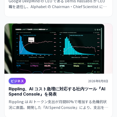
Google DeepMind の CEO である Demis Hassabis が CEO
職を退任し、Alphabet の Chairman・Chief Scientist に転
じます。新 CEO には CTO の Koray Kavukcuoglu が就任。
Google の AI 戦略が実務と長期展望で分離される大きな人事
変更です。
ビジネス
2026年8月8日
Rippling、AI コスト急増に対応する社内ツール『AI
Spend Console』を発表
Rippling は AI トークン支出が月間80%で増加する危機的状
況に直面。開発した『AI Spend Console』により、支出を給
与予算の40%から15%に削減しながら、使用量を600億トー