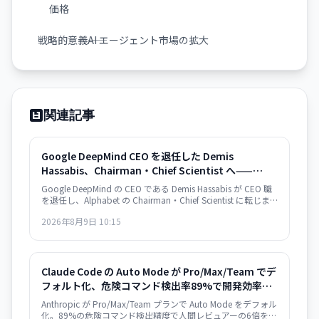
価格
戦略的意義――AI エージェント市場の拡大
関連記事
Google DeepMind CEO を退任した Demis
Hassabis、Chairman・Chief Scientist へ——
Google の AI 統合加速へ
Google DeepMind の CEO である Demis Hassabis が CEO 職
を退任し、Alphabet の Chairman・Chief Scientist に転じま
す。新 CEO には CTO の Koray Kavukcuoglu が就任。Google
2026年8月9日 10:15
の AI 戦略が実務と長期展望で分離される大きな人事変更で
す。
Claude Code の Auto Mode が Pro/Max/Team でデ
フォルト化、危険コマンド検出率89%で開発効率
25%向上
Anthropic が Pro/Max/Team プランで Auto Mode をデフォル
化。89%の危険コマンド検出精度で人間レビュアーの6倍を実