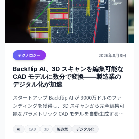
2026年8月8日
テクノロジー
Backflip AI、3D スキャンを編集可能な
CAD モデルに数分で変換――製造業の
デジタル化が加速
スタートアップ Backflip AI が 3000万ドルのファ
ンディングを獲得し、3D スキャンから完全編集可
能なパラメトリック CAD モデルを自動生成するソ
リューションをリリース。Autodesk Fusion 対応
で、従来は何時間もかかっていた作業が数分に短
AI
CAD
3D
製造業
デジタル化
縮されます。