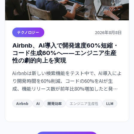
2026年8月8日
テクノロジー
Airbnb、AI導入で開発速度60%短縮・
コード生成60%へ――エンジニア生産
性の劇的向上を実現
Airbnbは新しい検索機能をテスト中で、AI導入によ
り開発時間を60%削減、コードの60%をAIが生
成、機能リリース数が前年比80%増加したと発表
しました。
Airbnb
AI
開発効率
エンジニア生産性
LLM