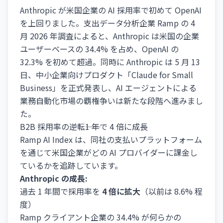
Anthropic が米国企業の AI 採用率で初めて OpenAI
を上回りました。支出データ分析企業 Ramp の 4
月 2026 年調査によると、Anthropic は米国の企業
ユーザーベースの 34.4% を占め、OpenAI の
32.3% を初めて超過。同時に Anthropic は 5 月 13
日、中小企業向けプロダクト「Claude for Small
Business」を正式発表し、AI エージェントによる
業務自動化市場の覇権争いは新たな段階へ進みまし
た。
B2B 採用率の逆転――1 年で 4 倍に成長
Ramp AI Index は、同社の支払いプラットフォーム
を通じて米国企業がどの AI プロバイダーに課金し
ているかを追跡しています。
Anthropic の成長:
過去 1 年間で採用率を
4 倍に拡大
（以前は 8.6% 程
度）
Ramp クライアント企業の 34.4% が何らかの