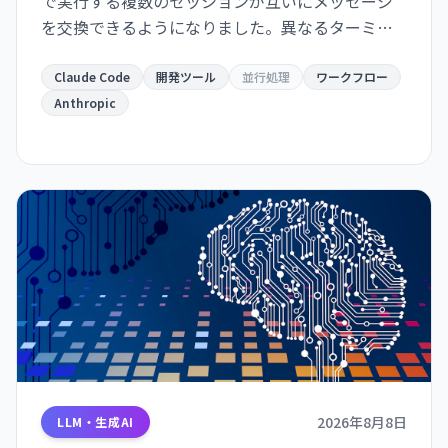
で実行する複数のセッションが互いにメッセージ
を交換できるようになりました。異なるターミナ
ルで動作するインスタンスが自動的に情報共有
し、開発ワークフローが大幅に効率化されます。
Claude Code
開発ツール
並行処理
ワークフロー
Anthropic
2026年8月8日
LLM・生成AI