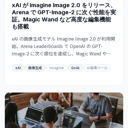
xAI が Imagine Image 2.0 をリリース、
Arena で GPT-Image-2 に次ぐ性能を実
証。Magic Wand など高度な編集機能
も搭載
xAI の画像生成モデル Imagine Image 2.0 が利用開
始。Arena Leaderboards で OpenAI の GPT-
Image-2 に次ぐ順位を達成し、Magic Wand や
Multi-Ref Editing などの高度な編集ツールを備え
ている。Grok で即利用可能、API は近日提供予
xAI
画像生成
Imagine
Grok
AI編集ツール
定。