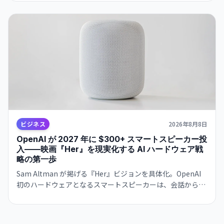
クンで維持した。
ビジネス
2026年8月8日
OpenAI が 2027 年に $300+ スマートスピーカー投
入——映画『Her』を現実化する AI ハードウェア戦
略の第一歩
Sam Altman が掲げる『Her』ビジョンを具体化。OpenAI
初のハードウェアとなるスマートスピーカーは、会話から学
習し個別ユーザーに適応。Jony Ive デザイン。2027年発売予
定。