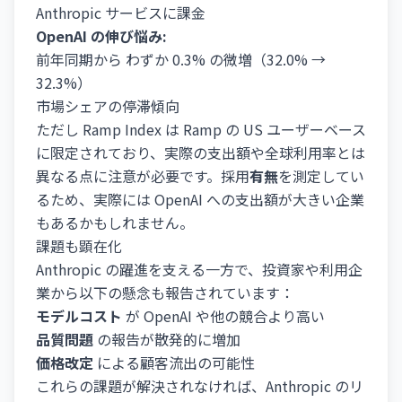
Anthropic サービスに課金
OpenAI の伸び悩み:
前年同期から わずか 0.3% の微増（32.0% →
32.3%）
市場シェアの停滞傾向
ただし Ramp Index は Ramp の US ユーザーベース
に限定されており、実際の支出額や全球利用率とは
異なる点に注意が必要です。採用
有無
を測定してい
るため、実際には OpenAI への支出額が大きい企業
もあるかもしれません。
課題も顕在化
Anthropic の躍進を支える一方で、投資家や利用企
業から以下の懸念も報告されています：
モデルコスト
が OpenAI や他の競合より高い
品質問題
の報告が散発的に増加
価格改定
による顧客流出の可能性
これらの課題が解決されなければ、Anthropic のリ