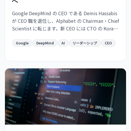
へ
Google DeepMind の CEO である Demis Hassabis
が CEO 職を退任し、Alphabet の Chairman・Chief
Scientist に転じます。新 CEO には CTO の Koray
Kavukcuoglu が就任。Google の AI 戦略が実務と
長期展望で分離される大きな人事変更です。
Google
DeepMind
AI
リーダーシップ
CEO