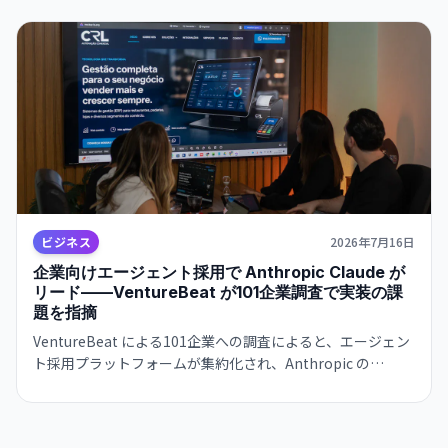
ビジネス
2026年7月16日
企業向けエージェント採用で Anthropic Claude が
リード——VentureBeat が101企業調査で実装の課
題を指摘
VentureBeat による101企業への調査によると、エージェン
ト採用プラットフォームが集約化され、Anthropic の
Claude がマージンを持ってリード。一方、実装の大半がチ
ャットボット機能にとどまり、トークン消費管理などの課題
が浮き彫りになった。