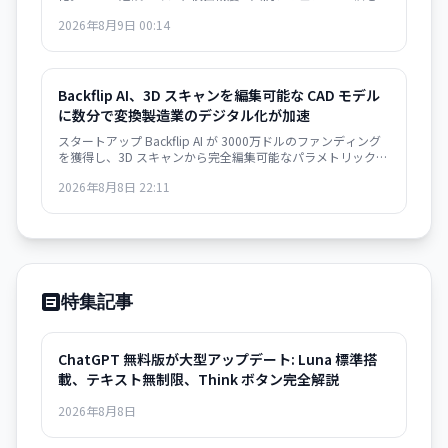
現。8月14日実装。
2026年8月9日 00:14
Backflip AI、3D スキャンを編集可能な CAD モデル
に数分で変換――製造業のデジタル化が加速
スタートアップ Backflip AI が 3000万ドルのファンディング
を獲得し、3D スキャンから完全編集可能なパラメトリック
CAD モデルを自動生成するソリューションをリリース。
2026年8月8日 22:11
Autodesk Fusion 対応で、従来は何時間もかかっていた作業
が数分に短縮されます。
特集記事
ChatGPT 無料版が大型アップデート: Luna 標準搭
載、テキスト無制限、Think ボタン完全解説
2026年8月8日