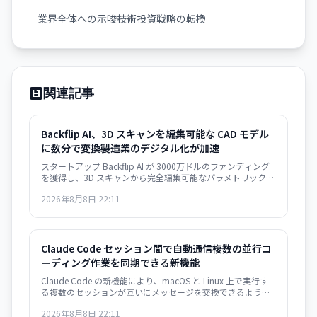
業界全体への示唆――技術投資戦略の転換
関連記事
Backflip AI、3D スキャンを編集可能な CAD モデル
に数分で変換――製造業のデジタル化が加速
スタートアップ Backflip AI が 3000万ドルのファンディング
を獲得し、3D スキャンから完全編集可能なパラメトリック
CAD モデルを自動生成するソリューションをリリース。
2026年8月8日 22:11
Autodesk Fusion 対応で、従来は何時間もかかっていた作業
が数分に短縮されます。
Claude Code セッション間で自動通信――複数の並行コ
ーディング作業を同期できる新機能
Claude Code の新機能により、macOS と Linux 上で実行す
る複数のセッションが互いにメッセージを交換できるように
なりました。異なるターミナルで動作するインスタンスが自
2026年8月8日 22:11
動的に情報共有し、開発ワークフローが大幅に効率化されま