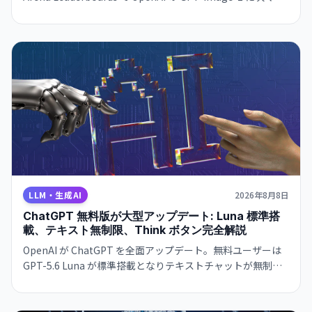
位を達成し、Magic Wand や Multi-Ref Editing などの高度
な編集ツールを備えている。Grok で即利用可能、API は近
日提供予定。
LLM・生成AI
2026年8月8日
ChatGPT 無料版が大型アップデート: Luna 標準搭
載、テキスト無制限、Think ボタン完全解説
OpenAI が ChatGPT を全面アップデート。無料ユーザーは
GPT-5.6 Luna が標準搭載となりテキストチャットが無制限
に。有料ユーザーには推論深度スライダーを備えた強化版
Sol が提供される。何が変わったか、Think ボタンの使い
方、Luna と Sol の違いをまとめた。