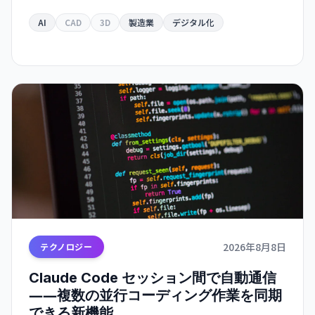
リューションをリリース。Autodesk Fusion 対応
で、従来は何時間もかかっていた作業が数分に短
AI
CAD
3D
製造業
デジタル化
縮されます。
2026年8月8日
テクノロジー
Claude Code セッション間で自動通信
――複数の並行コーディング作業を同期
できる新機能