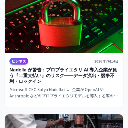
ビジネス
2026年7月14日
Nadella が警告：プロプライエタリ AI 導入企業が負
う『二重支払い』のリスク——データ流出・競争不
利・ロックイン
Microsoft CEO Satya Nadella は、企業が OpenAI や
Anthropic などのプロプライエタリモデルを導入する際の危
険性を指摘。顧客入力データから企業秘密が学習される可能
性と、特定モデルへの依存深化を警告している。