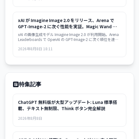
す。
xAI が Imagine Image 2.0 をリリース、Arena で
GPT-Image-2 に次ぐ性能を実証。Magic Wand な
ど高度な編集機能も搭載
xAI の画像生成モデル Imagine Image 2.0 が利用開始。Arena
Leaderboards で OpenAI の GPT-Image-2 に次ぐ順位を達成
し、Magic Wand や Multi-Ref Editing などの高度な編集ツー
2026年8月8日 18:11
ルを備えている。Grok で即利用可能、API は近日提供予定。
特集記事
ChatGPT 無料版が大型アップデート: Luna 標準搭
載、テキスト無制限、Think ボタン完全解説
2026年8月8日