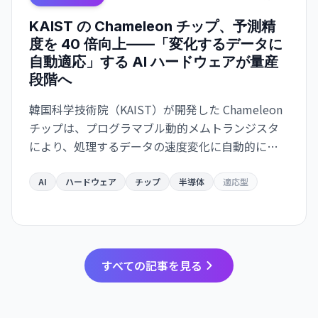
KAIST の Chameleon チップ、予測精
度を 40 倍向上——「変化するデータに
自動適応」する AI ハードウェアが量産
段階へ
韓国科学技術院（KAIST）が開発した Chameleon
チップは、プログラマブル動的メムトランジスタ
により、処理するデータの速度変化に自動的に適
応。予測エラー最大 40 倍削減、既存製造プロセス
互換で量産化が可能。ウェアラブル・自動運転・
AI
ハードウェア
チップ
半導体
適応型
ロボット応用が急速化。
すべての記事を見る