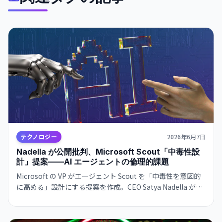
テクノロジー
2026年6月7日
Nadella が公開批判、Microsoft Scout「中毒性設
計」提案——AI エージェントの倫理的課題
Microsoft の VP がエージェント Scout を「中毒性を意図的
に高める」設計にする提案を作成。CEO Satya Nadella が公
開で強く批判し、AI のあるべき姿は利用者のエンパワーメン
トと画面時間削減だと倫理観を強調。企業内での倫理設計と
商業的圧力の葛藤が露呈。