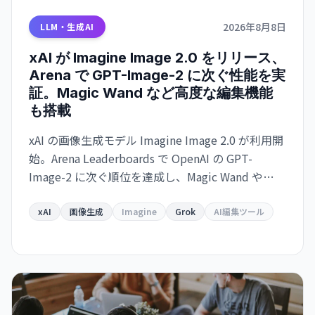
2026年8月8日
LLM・生成AI
xAI が Imagine Image 2.0 をリリース、
Arena で GPT-Image-2 に次ぐ性能を実
証。Magic Wand など高度な編集機能
も搭載
xAI の画像生成モデル Imagine Image 2.0 が利用開
始。Arena Leaderboards で OpenAI の GPT-
Image-2 に次ぐ順位を達成し、Magic Wand や
Multi-Ref Editing などの高度な編集ツールを備え
ている。Grok で即利用可能、API は近日提供予
xAI
画像生成
Imagine
Grok
AI編集ツール
定。