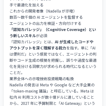
手で最適化を加える
これからの開発者像（Nadella が示唆）
数百～数千個の AI エージェントを監督する
エージェントの出力を検証・方向付けする
「認知カバレッジ」（Cognitive Coverage）とい
う新しいスキル
が必須
「認知カバレッジ」とは、
AI が生成したコードや
アウトプットを深く理解する能力
を指す。単に「AI
は便利だ」という感覚ではなく、エージェントの判
断やコード生成の根拠を把握し、誤りや過度な最適
化を見分ける洞察力が求められる時代になるという
ことだ。
業界全体への示唆――技術投資戦略の転換
Nadella の発言は Meta や Google など大手企業の
「token-maxing 議論」と呼応している。Meta は
社内 AI 利用コストが数十億ドルに達していること
から、2027 年に予算制限と「AI Gateway」という