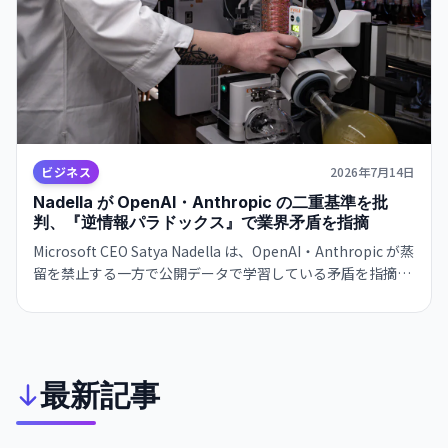
ビジネス
2026年7月14日
Nadella が OpenAI・Anthropic の二重基準を批
判、『逆情報パラドックス』で業界矛盾を指摘
Microsoft CEO Satya Nadella は、OpenAI・Anthropic が蒸
留を禁止する一方で公開データで学習している矛盾を指摘。
企業顧客は『知識の消費者』から『知識の提供者』へと変わ
り、経済価値が偏在していると警告している。
最新記事