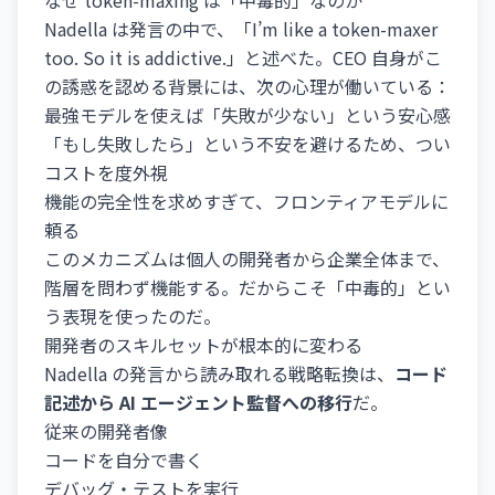
なぜ token-maxing は「中毒的」なのか
Nadella は発言の中で、「I’m like a token-maxer
too. So it is addictive.」と述べた。CEO 自身がこ
の誘惑を認める背景には、次の心理が働いている：
最強モデルを使えば「失敗が少ない」という安心感
「もし失敗したら」という不安を避けるため、つい
コストを度外視
機能の完全性を求めすぎて、フロンティアモデルに
頼る
このメカニズムは個人の開発者から企業全体まで、
階層を問わず機能する。だからこそ「中毒的」とい
う表現を使ったのだ。
開発者のスキルセットが根本的に変わる
Nadella の発言から読み取れる戦略転換は、
コード
記述から AI エージェント監督への移行
だ。
従来の開発者像
コードを自分で書く
デバッグ・テストを実行