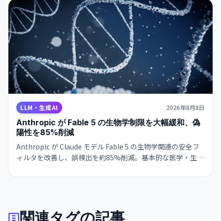
LLM・生成AI
2026年8月8日
Anthropic が Fable 5 の生物学制限を大幅緩和、偽
陽性を85%削減
Anthropic が Claude モデル Fable 5 の生物学関連の安全フ
ィルタを改善し、誤検出を約85%削減。基本的な医学・生物
学的な質問が通るようになった一方、ウイルス学・毒物学・
分子設計は引き続き制限。研究者向けアクセスプログラムも
計画中です。
関連タグの記事