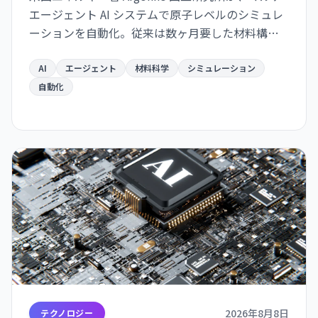
エージェント AI システムで原子レベルのシミュレ
ーションを自動化。従来は数ヶ月要した材料構造
解析が数日で完了するようになり、バッテリー・
航空宇宙・電子部品分野での新材料開発が急速化
AI
エージェント
材料科学
シミュレーション
する見通し。
自動化
2026年8月8日
テクノロジー