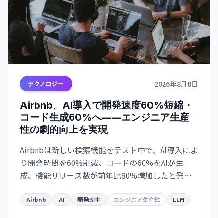
2026年8月8日
テクノロジー
Airbnb、AI導入で開発速度60%短縮・
コード生成60%へ――エンジニア生産
性の劇的向上を実現
Airbnbは新しい検索機能をテスト中で、AI導入によ
り開発時間を60%削減、コードの60%をAIが生
成、機能リリース数が前年比80%増加したと発表
しました。
Airbnb
AI
開発効率
エンジニア生産性
LLM