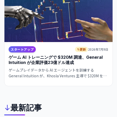
スタートアップ
更新
2026年7月9日
ゲーム AI トレーニングで $320M 調達、General
Intuition が企業評価23億ドル達成
ゲームプレイデータから AI エージェントを訓練する
General Intuition が、Khosla Ventures 主導で $320M を調
達。企業評価は23億ドルに。数百万時間のゲームデータとロ
ボティクスを連携させる技術が注目を集めている。
最新記事