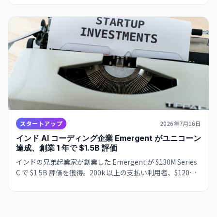
発者・新興国ユーザーの選択肢が広がる。
スタートアップ
2026年7月16日
インド AI コーディング企業 Emergent がユニコーン
達成、創業 1 年で $1.5B 評価
インドの兄弟起業家が創業した Emergent が $130M Series
C で $1.5B 評価を獲得。200k 以上の支払い利用者、$120M
の年間経常収益、4 ヶ月で 70% 成長。非技術ユーザー向け
の AI コーディング・ホスティング統合プラットフォームが
市場で急成長。