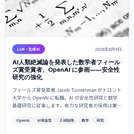
2026年8月9日
LLM・生成AI
AI人類絶滅論を発表した数学者フィール
ズ賞受賞者、OpenAI に参画――安全性
研究の強化
フィールズ賞受賞者 Jacob Tsimerman がトロント
大学から OpenAI に転職。AI の安全性研究と数学
基礎研究に従事します。有力な研究者の採用は業界
の安全性シフトを示唆しています。
OpenAI
AI安全性
人材採用
数学
研究