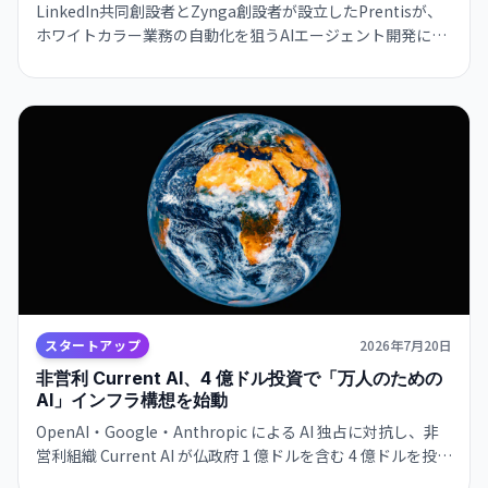
LinkedIn共同創設者とZynga創設者が設立したPrentisが、
ホワイトカラー業務の自動化を狙うAIエージェント開発に注
力。自社モデルHive-32BがOpenAI・Anthropicと競争し、
既に数か月で大手顧客との契約を締結。
スタートアップ
2026年7月20日
非営利 Current AI、4 億ドル投資で「万人のための
AI」インフラ構想を始動
OpenAI・Google・Anthropic による AI 独占に対抗し、非
営利組織 Current AI が仏政府 1 億ドルを含む 4 億ドルを投資
し、多言語・オープンソースの AI インフラを構築開始。開