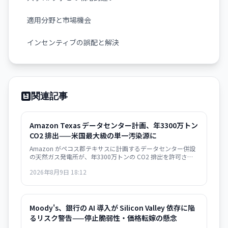
適用分野と市場機会
インセンティブの誤配と解決
関連記事
Amazon Texas データセンター計画、年3300万トン
CO2 排出——米国最大級の単一汚染源に
Amazon がペコス郡テキサスに計画するデータセンター併設
の天然ガス発電所が、年3300万トンの CO2 排出を許可さ
れ、米国の全発電所の中で最大になる見通し。AI インフラの
2026年8月9日 18:12
急速拡大が環境目標と深刻に矛盾する局面を示唆している。
Moody's、銀行の AI 導入が Silicon Valley 依存に陥
るリスク警告——停止脆弱性・価格転嫁の懸念