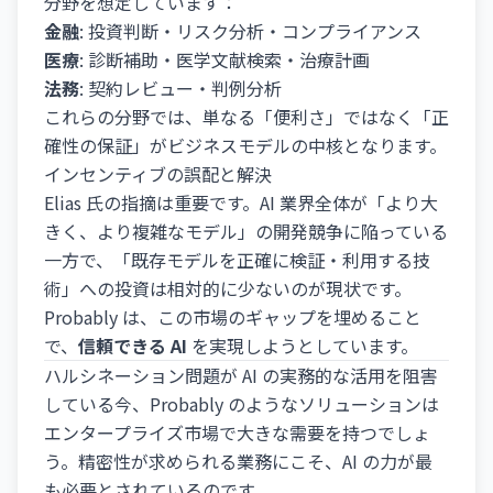
分野を想定しています：
金融
: 投資判断・リスク分析・コンプライアンス
医療
: 診断補助・医学文献検索・治療計画
法務
: 契約レビュー・判例分析
これらの分野では、単なる「便利さ」ではなく「正
確性の保証」がビジネスモデルの中核となります。
インセンティブの誤配と解決
Elias 氏の指摘は重要です。AI 業界全体が「より大
きく、より複雑なモデル」の開発競争に陥っている
一方で、「既存モデルを正確に検証・利用する技
術」への投資は相対的に少ないのが現状です。
Probably は、この市場のギャップを埋めること
で、
信頼できる AI
を実現しようとしています。
ハルシネーション問題が AI の実務的な活用を阻害
している今、Probably のようなソリューションは
エンタープライズ市場で大きな需要を持つでしょ
う。精密性が求められる業務にこそ、AI の力が最
も必要とされているのです。