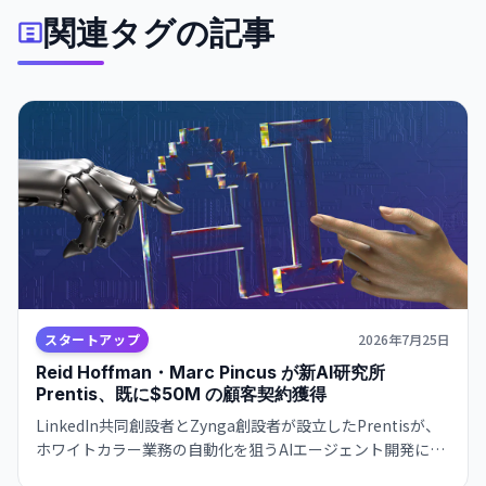
関連タグの記事
スタートアップ
2026年7月25日
Reid Hoffman・Marc Pincus が新AI研究所
Prentis、既に$50M の顧客契約獲得
LinkedIn共同創設者とZynga創設者が設立したPrentisが、
ホワイトカラー業務の自動化を狙うAIエージェント開発に注
力。自社モデルHive-32BがOpenAI・Anthropicと競争し、