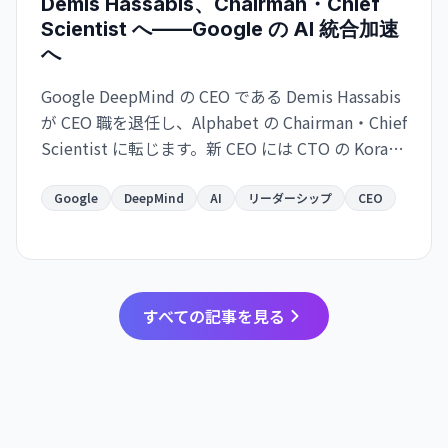
Demis Hassabis、Chairman・Chief
Scientist へ——Google の AI 統合加速
へ
Google DeepMind の CEO である Demis Hassabis
が CEO 職を退任し、Alphabet の Chairman・Chief
Scientist に転じます。新 CEO には CTO の Koray
Kavukcuoglu が就任。Google の AI 戦略が実務と
長期展望で分離される大きな人事変更です。
Google
DeepMind
AI
リーダーシップ
CEO
すべての記事を見る