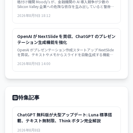
格付け機関 Moody's が、金融機関の AI 導入競争が少数の
Silicon Valley 企業への危険な依存を生み出していると警告。
大規模停止やベンダーによる価格戦略の変更に脆弱な構造が
2026年8月9日 18:12
形成されつつあり、金融システムのリスク要因になり得ると
指摘した。
OpenAI が NextSlide を買収、ChatGPT のプレゼン
テーション生成機能を強化
OpenAI がプレゼンテーション作成スタートアップ NextSlide
を買収。テキストやメモからスライドを自動生成する機能が
ChatGPT に統合されます。
2026年8月9日 14:00
特集記事
ChatGPT 無料版が大型アップデート: Luna 標準搭
載、テキスト無制限、Think ボタン完全解説
2026年8月8日