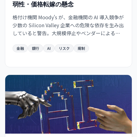
弱性・価格転嫁の懸念
格付け機関 Moody's が、金融機関の AI 導入競争が
少数の Silicon Valley 企業への危険な依存を生み出
していると警告。大規模停止やベンダーによる価
格戦略の変更に脆弱な構造が形成されつつあり、
金融システムのリスク要因になり得ると指摘し
金融
銀行
AI
リスク
規制
た。