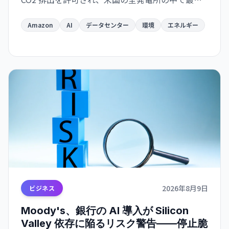
になる見通し。AI インフラの急速拡大が環境目標
と深刻に矛盾する局面を示唆している。
Amazon
AI
データセンター
環境
エネルギー
2026年8月9日
ビジネス
Moody's、銀行の AI 導入が Silicon
Valley 依存に陥るリスク警告——停止脆