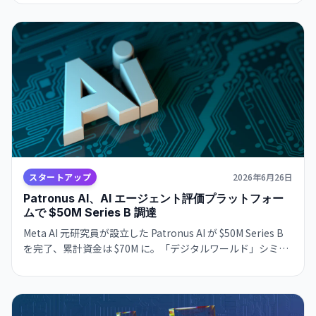
既に数か月で大手顧客との契約を締結。
スタートアップ
2026年6月26日
Patronus AI、AI エージェント評価プラットフォー
ムで $50M Series B 調達
Meta AI 元研究員が設立した Patronus AI が $50M Series B
を完了、累計資金は $70M に。「デジタルワールド」シミュ
レーション環境でエージェントをストレステストするプラッ
トフォームの需要が旺盛だ。