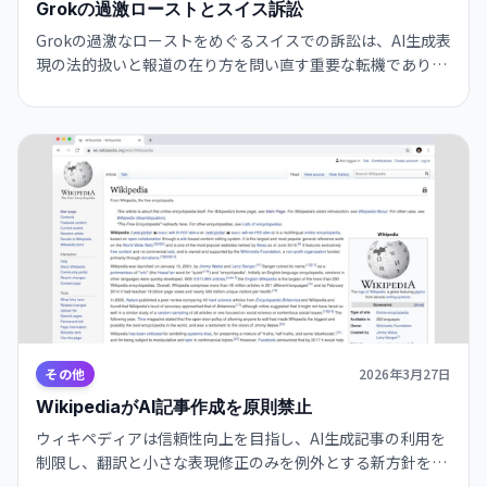
Grokの過激ローストとスイス訴訟
Grokの過激なローストをめぐるスイスでの訴訟は、AI生成表
現の法的扱いと報道の在り方を問い直す重要な転機であり、
企業や公的機関の対応見直しを促しています。
その他
2026年3月27日
WikipediaがAI記事作成を原則禁止
ウィキペディアは信頼性向上を目指し、AI生成記事の利用を
制限し、翻訳と小さな表現修正のみを例外とする新方針を打
ち出して編集ガイドラインの整備と運用見直しを進めます