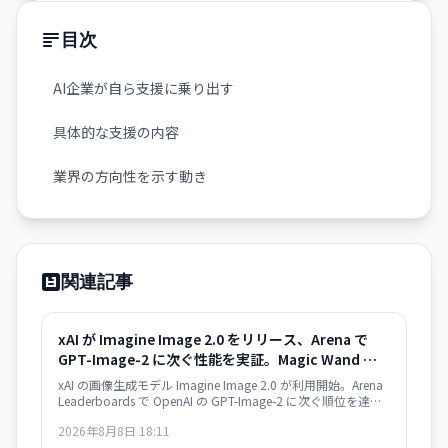
目次
AI企業が自ら支援に乗り出す
具体的な支援の内容
業界の方向性を示す動き
関連記事
xAI が Imagine Image 2.0 をリリース、Arena で
GPT-Image-2 に次ぐ性能を実証。Magic Wand な
ど高度な編集機能も搭載
xAI の画像生成モデル Imagine Image 2.0 が利用開始。Arena
Leaderboards で OpenAI の GPT-Image-2 に次ぐ順位を達成
し、Magic Wand や Multi-Ref Editing などの高度な編集ツー
2026年8月8日 18:11
ルを備えている。Grok で即利用可能、API は近日提供予定。