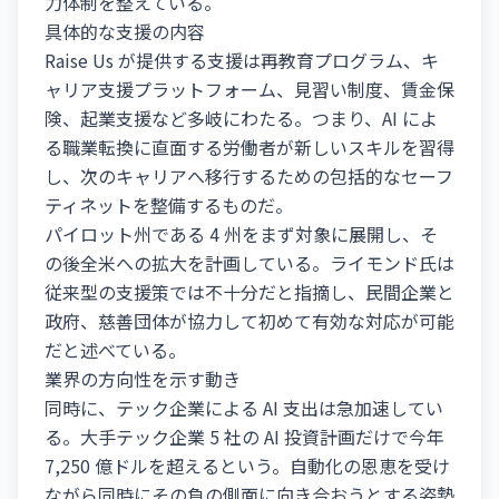
力体制を整えている。
具体的な支援の内容
Raise Us が提供する支援は再教育プログラム、キ
ャリア支援プラットフォーム、見習い制度、賃金保
険、起業支援など多岐にわたる。つまり、AI によ
る職業転換に直面する労働者が新しいスキルを習得
し、次のキャリアへ移行するための包括的なセーフ
ティネットを整備するものだ。
パイロット州である 4 州をまず対象に展開し、そ
の後全米への拡大を計画している。ライモンド氏は
従来型の支援策では不十分だと指摘し、民間企業と
政府、慈善団体が協力して初めて有効な対応が可能
だと述べている。
業界の方向性を示す動き
同時に、テック企業による AI 支出は急加速してい
る。大手テック企業 5 社の AI 投資計画だけで今年
7,250 億ドルを超えるという。自動化の恩恵を受け
ながら同時にその負の側面に向き合おうとする姿勢