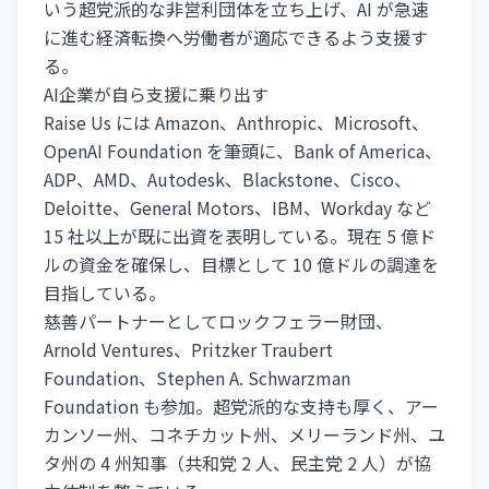
いう超党派的な非営利団体を立ち上げ、AI が急速
に進む経済転換へ労働者が適応できるよう支援す
る。
AI企業が自ら支援に乗り出す
Raise Us には Amazon、Anthropic、Microsoft、
OpenAI Foundation を筆頭に、Bank of America、
ADP、AMD、Autodesk、Blackstone、Cisco、
Deloitte、General Motors、IBM、Workday など
15 社以上が既に出資を表明している。現在 5 億ド
ルの資金を確保し、目標として 10 億ドルの調達を
目指している。
慈善パートナーとしてロックフェラー財団、
Arnold Ventures、Pritzker Traubert
Foundation、Stephen A. Schwarzman
Foundation も参加。超党派的な支持も厚く、アー
カンソー州、コネチカット州、メリーランド州、ユ
タ州の 4 州知事（共和党 2 人、民主党 2 人）が協