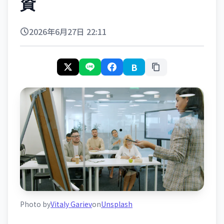
資
2026年6月27日 22:11
B
Photo by
Vitaly Gariev
on
Unsplash