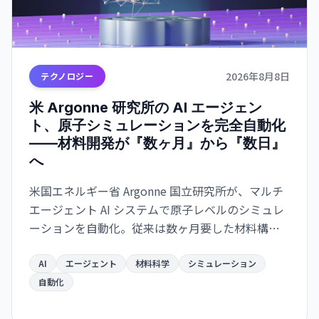
2026年8月8日
テクノロジー
米 Argonne 研究所の AI エージェン
ト、原子シミュレーションを完全自動化
——材料開発が『数ヶ月』から『数日』
へ
米国エネルギー省 Argonne 国立研究所が、マルチ
エージェント AI システムで原子レベルのシミュレ
ーションを自動化。従来は数ヶ月要した材料構造
解析が数日で完了するようになり、バッテリー・
航空宇宙・電子部品分野での新材料開発が急速化
AI
エージェント
材料科学
シミュレーション
する見通し。
自動化