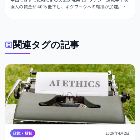
画人の賃金が 40% 低下し、ギグワークへの転換が加速。国
家主席は 7 月にAIを「共同繁栄の推進力」と位置付け、政府
は雇用創出と AI 融合の同時実現にかじを切った。
関連タグの記事
政策・規制
2026年4月2日