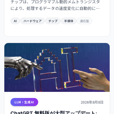
チップは、プログラマブル動的メムトランジスタ
により、処理するデータの速度変化に自動的に適
応。予測エラー最大 40 倍削減、既存製造プロセス
互換で量産化が可能。ウェアラブル・自動運転・
AI
ハードウェア
チップ
半導体
適応型
ロボット応用が急速化。
2026年8月8日
LLM・生成AI
ChatGPT 無料版が大型アップデート: