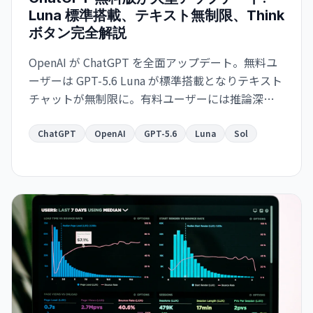
Luna 標準搭載、テキスト無制限、Think
ボタン完全解説
OpenAI が ChatGPT を全面アップデート。無料ユ
ーザーは GPT-5.6 Luna が標準搭載となりテキスト
チャットが無制限に。有料ユーザーには推論深度
スライダーを備えた強化版 Sol が提供される。何
が変わったか、Think ボタンの使い方、Luna と
ChatGPT
OpenAI
GPT-5.6
Luna
Sol
Sol の違いをまとめた。