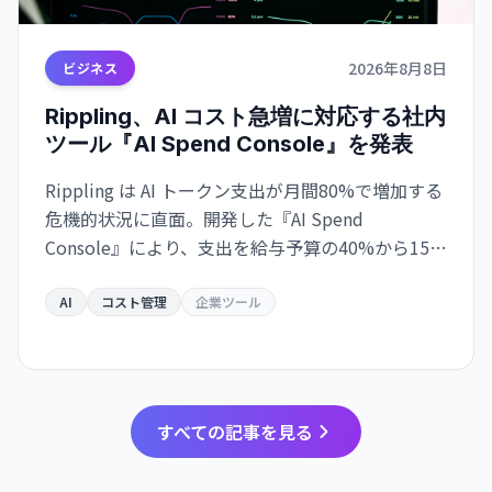
2026年8月8日
ビジネス
Rippling、AI コスト急増に対応する社内
ツール『AI Spend Console』を発表
Rippling は AI トークン支出が月間80%で増加する
危機的状況に直面。開発した『AI Spend
Console』により、支出を給与予算の40%から15%
に削減しながら、使用量を600億トークンで維持し
た。
AI
コスト管理
企業ツール
すべての記事を見る