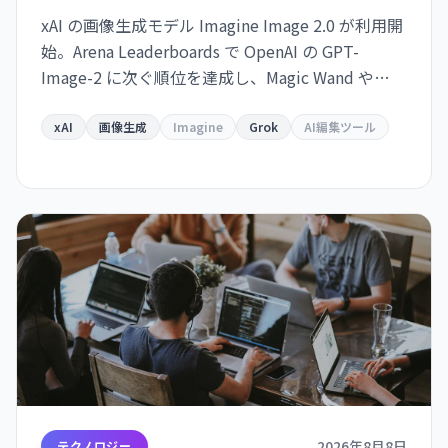
xAI の画像生成モデル Imagine Image 2.0 が利用開
始。Arena Leaderboards で OpenAI の GPT-
Image-2 に次ぐ順位を達成し、Magic Wand や
Multi-Ref Editing などの高度な編集ツールを備え
ている。Grok で即利用可能、API は近日提供予
xAI
画像生成
Imagine
Grok
AI編集ツール
定。
2026年8月8日
テクノロジー