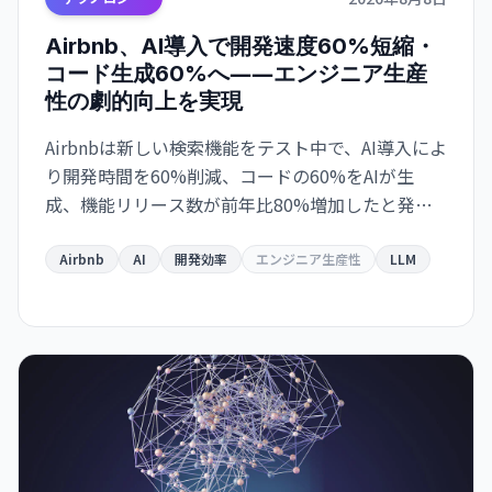
Airbnb、AI導入で開発速度60%短縮・
コード生成60%へ――エンジニア生産
性の劇的向上を実現
Airbnbは新しい検索機能をテスト中で、AI導入によ
り開発時間を60%削減、コードの60%をAIが生
成、機能リリース数が前年比80%増加したと発表
しました。
Airbnb
AI
開発効率
エンジニア生産性
LLM