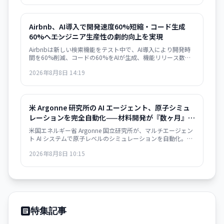
Airbnb、AI導入で開発速度60%短縮・コード生成
60%へ――エンジニア生産性の劇的向上を実現
Airbnbは新しい検索機能をテスト中で、AI導入により開発時
間を60%削減、コードの60%をAIが生成、機能リリース数が
前年比80%増加したと発表しました。
2026年8月8日 14:19
米 Argonne 研究所の AI エージェント、原子シミュ
レーションを完全自動化——材料開発が『数ヶ月』か
ら『数日』へ
米国エネルギー省 Argonne 国立研究所が、マルチエージェン
ト AI システムで原子レベルのシミュレーションを自動化。従
来は数ヶ月要した材料構造解析が数日で完了するようにな
2026年8月8日 10:15
り、バッテリー・航空宇宙・電子部品分野での新材料開発が
急速化する見通し。
特集記事