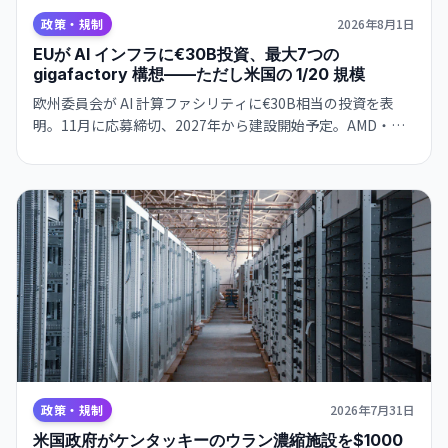
政策・規制
2026年8月1日
EUが AI インフラに€30B投資、最大7つの
gigafactory 構想——ただし米国の 1/20 規模
欧州委員会が AI 計算ファシリティに€30B相当の投資を表
明。11月に応募締切、2027年から建設開始予定。AMD・
Nvidia・Qualcomm とハード確保で合意。
政策・規制
2026年7月31日
米国政府がケンタッキーのウラン濃縮施設を$1000