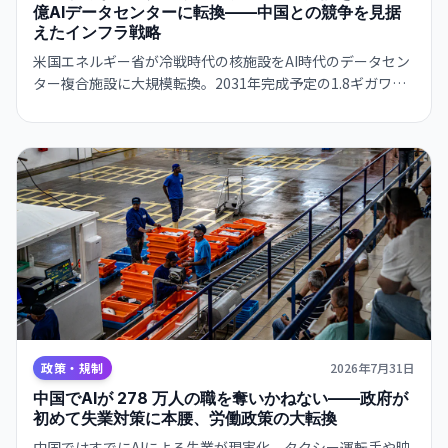
億AIデータセンターに転換——中国との競争を見据
えたインフラ戦略
米国エネルギー省が冷戦時代の核施設をAI時代のデータセン
ター複合施設に大規模転換。2031年完成予定の1.8ギガワッ
ト規模プロジェクトで、政府がAIインフラの国家戦略に本腰
を入れる。
政策・規制
2026年7月31日
中国でAIが 278 万人の職を奪いかねない——政府が
初めて失業対策に本腰、労働政策の大転換
中国ではすでにAIによる失業が現実化。タクシー運転手や映