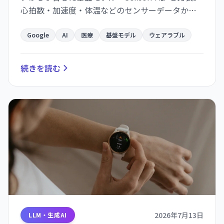
心拍数・加速度・体温などのセンサーデータから
健康・行動パターンを予測し、35個のベンチマー
クのうち34個で最高性能を記録。
Google
AI
医療
基盤モデル
ウェアラブル
続きを読む
2026年7月13日
LLM・生成AI