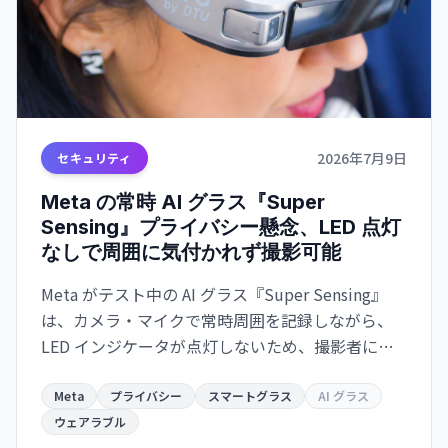
2026年7月9日
セキュリティ
Meta の常時 AI グラス『Super
Sensing』プライバシー懸念、LED 点灯
なしで周囲に気付かれず撮影可能
Meta がテスト中の AI グラス『Super Sensing』
は、カメラ・マイクで常時周囲を記録しながら、
LED インジケータが点灯しないため、撮影者に気
付かれない設計。収集映像を Meta AI モデル訓練
に利用する計画も明らかになり、プライバシー及
Meta
プライバシー
スマートグラス
AI グラス
び GDPR 対応への懸念が急速に高まっています。
ウェアラブル