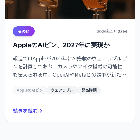
2026年1月23日
その他
AppleのAIピン、2027年に実現か
報道ではAppleが2027年にAI搭載のウェアラブルピ
ンを計画しており、カメラやマイク搭載の可能性
も伝えられる中、OpenAIやMetaとの競争が新たな
選択肢と技術革新をもたらすことに期待が高まっ
ています
AppleのAIピン
ウェアラブル
発売時期
続きを読む