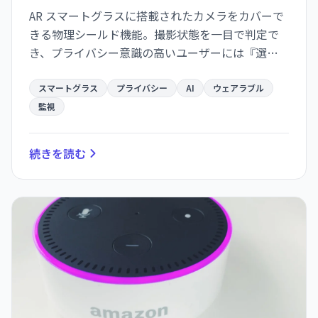
AR スマートグラスに搭載されたカメラをカバーで
きる物理シールド機能。撮影状態を一目で判定で
き、プライバシー意識の高いユーザーには『選択
肢』となるが、同時に監視テクノロジーの主流化
への警告でもある。
スマートグラス
プライバシー
AI
ウェアラブル
監視
続きを読む