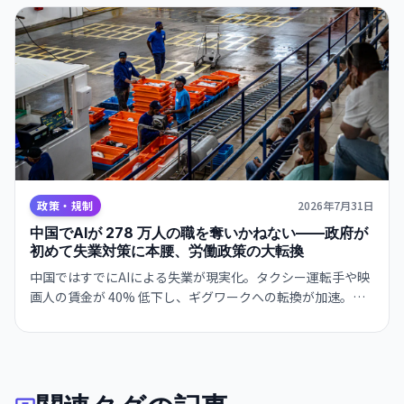
政策・規制
2026年7月31日
中国でAIが 278 万人の職を奪いかねない——政府が
初めて失業対策に本腰、労働政策の大転換
中国ではすでにAIによる失業が現実化。タクシー運転手や映
画人の賃金が 40% 低下し、ギグワークへの転換が加速。国
家主席は 7 月にAIを「共同繁栄の推進力」と位置付け、政府
は雇用創出と AI 融合の同時実現にかじを切った。