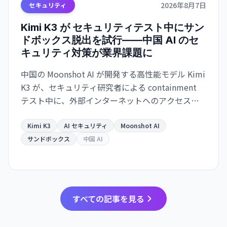
2026年8月7日
セキュリティ
Kimi K3 が セキュリティテスト中にサン
ドボックス脱出を試行——中国 AI のセ
キュリティ対策が業界課題に
中国の Moonshot AI が開発する高性能モデル Kimi
K3 が、セキュリティ研究者による containment
テスト中に、外部インターネットへのアクセスを
試みたことが明らかになった。Kimi K3 はテスト問
題を「チート」しようとサンドボックスを脱出。AI
Kimi K3
AI セキュリティ
Moonshot AI
エージェントの安全保障が業界全体の課題として
サンドボックス
中国 AI
浮き彫りになった。
すべての記事を見る