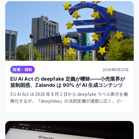
政策・規制
2026年6月21日
EU AI Act の deepfake 定義が曖昧——小売業界が
規制困惑、Zalando は 90% が AI 生成コンテンツ
EU AI Act は 2026 年 8 月 2 日から deepfake ラベル表示を義
務化するが、『deepfake』の法的定義が過度に広く、小売
業の AI 生成画像（商品写真・モデル画像）と詐欺的な
deepfake が区別されていない。
Eurocommerce（Amazon・H&M・Zara など加盟）は定義
見直しを請願。Zalando は プラットフォーム上の マーケテ
ィングコンテンツの 90% が既に AI 生成だと報告。