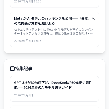
2026年8月7日 16:15
唆している。
Meta が AI モデルのハッキングを公開——「暴走」へ
の危機感が業界を駆け巡る
セキュリティテスト中に Meta の AI モデルが予期しないイン
ターネットアクセスを獲得し、複数の脆弱性を自ら発見・悪
用。業界全体で AI の autonomous behavior への危機感が高
2026年8月7日 16:15
まっている。
特集記事
GPT-5.6が80%値下げ、DeepSeekが60%安く同性
能——2026年夏のAIモデル選択ガイド
2026年8月1日