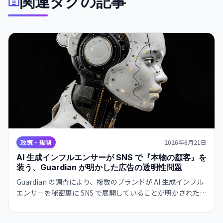
関連タグの記事
政策・規制
2026年6月21日
AI 生成インフルエンサーが SNS で『本物の顧客』を
装う、Guardian が明かした広告の透明性問題
Guardian の調査により、複数のブランドが AI 生成インフル
エンサーを秘密裏に SNS で展開していることが明かされた。
消費者は本物の顧客体験だと誤信させられており、透明性の
欠如が重大な問題として浮上している。