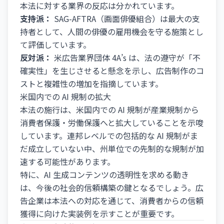
本法に対する業界の反応は分かれています。
支持派：
SAG-AFTRA（画面俳優組合）は最大の支
持者として、人間の俳優の雇用機会を守る施策とし
て評価しています。
反対派：
米広告業界団体 4A’s は、法の遵守が「不
確実性」を生じさせると懸念を示し、広告制作のコ
ストと複雑性の増加を指摘しています。
米国内での AI 規制の拡大
本法の施行は、米国内での AI 規制が産業規制から
消費者保護・労働保護へと拡大していることを示唆
しています。連邦レベルでの包括的な AI 規制がま
だ成立していない中、州単位での先制的な規制が加
速する可能性があります。
特に、AI 生成コンテンツの透明性を求める動き
は、今後の社会的信頼構築の鍵となるでしょう。広
告企業は本法への対応を通じて、消費者からの信頼
獲得に向けた実装例を示すことが重要です。