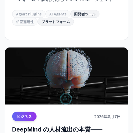
張機能が、単一のパッケージ形式で複数サービス
間での再利用が可能になり、開発者の負担が大幅
Agent Plugins
AI Agents
開発者ツール
に軽減される。
相互運用性
プラットフォーム
2026年8月7日
ビジネス
DeepMind の人材流出の本質——