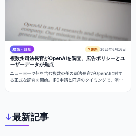
政策・規制
更新
2026年6月16日
複数州司法長官がOpenAIを調査、広告ポリシーとユ
ーザーデータが焦点
ニューヨーク州を含む複数の州の司法長官がOpenAIに対す
る正式な調査を開始。IPO申請と同週のタイミングで、消費
者保護の観点からデータ処理・広告慣行が調査対象になって
いる。
最新記事