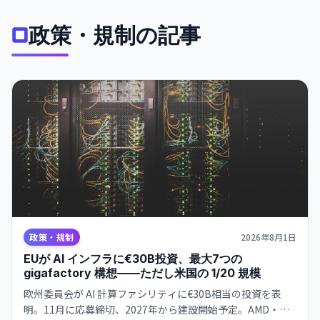
政策・規制の記事
政策・規制
2026年8月1日
EUが AI インフラに€30B投資、最大7つの
gigafactory 構想——ただし米国の 1/20 規模
欧州委員会が AI 計算ファシリティに€30B相当の投資を表
明。11月に応募締切、2027年から建設開始予定。AMD・