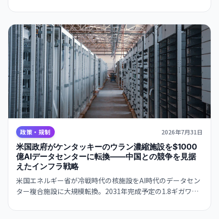
Nvidia・Qualcomm とハード確保で合意。
政策・規制
2026年7月31日
米国政府がケンタッキーのウラン濃縮施設を$1000
億AIデータセンターに転換——中国との競争を見据
えたインフラ戦略
米国エネルギー省が冷戦時代の核施設をAI時代のデータセン
ター複合施設に大規模転換。2031年完成予定の1.8ギガワッ
ト規模プロジェクトで、政府がAIインフラの国家戦略に本腰
を入れる。