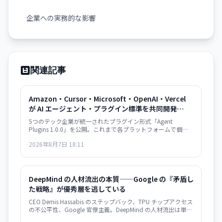
企業への実務的な影響
関連記事
Amazon・Cursor・Microsoft・OpenAI・Vercel
が AI エージェント・プラグイン標準を共同開発——
plugin.json で相互運用性確保
5つのテック企業が統一されたプラグイン形式「Agent
Plugins 1.0.0」を公開。これまで各プラットフォームで個別
対応していた AI エージェント拡張機能が、単一のパッケージ
2026年8月7日 18:11
形式で複数サービス間での再利用が可能になり、開発者の負
担が大幅に軽減される。
DeepMind の人材流出の本質——Google の『矛盾し
た戦略』が優秀層を逃している
CEO Demis Hassabis のステップバック、TPU チップアクセス
の不公平性、Google 官僚主義。DeepMind の人材流出は単な
る組織問題ではなく、Google のインフラ支配戦略の矛盾を示