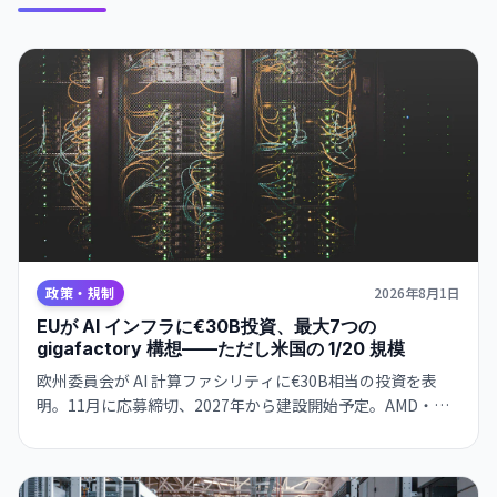
政策・規制
2026年8月1日
EUが AI インフラに€30B投資、最大7つの
gigafactory 構想——ただし米国の 1/20 規模
欧州委員会が AI 計算ファシリティに€30B相当の投資を表
明。11月に応募締切、2027年から建設開始予定。AMD・
Nvidia・Qualcomm とハード確保で合意。