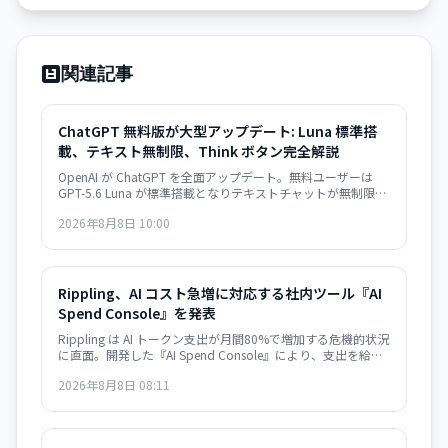
関連記事
ChatGPT 無料版が大型アップデート: Luna 標準搭
載、テキスト無制限、Think ボタン完全解説
OpenAI が ChatGPT を全面アップデート。無料ユーザーは
GPT-5.6 Luna が標準搭載となりテキストチャットが無制限
に。有料ユーザーには推論深度スライダーを備えた強化版
2026年8月8日 10:00
Sol が提供される。何が変わったか、Think ボタンの使い方、
Luna と Sol の違いをまとめた。
Rippling、AI コスト急増に対応する社内ツール『AI
Spend Console』を発表
Rippling は AI トークン支出が月間80%で増加する危機的状況
に直面。開発した『AI Spend Console』により、支出を給与
予算の40%から15%に削減しながら、使用量を600億トーク
2026年8月8日 08:11
ンで維持した。