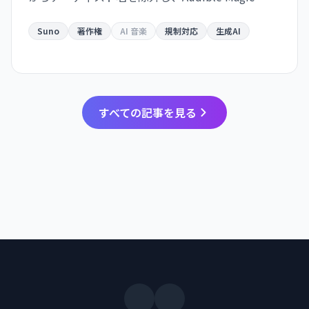
Musixmatch との提携で監視体制を構築。透かしと
厳格なダウンロード制限で『合法化』への道を進
Suno
著作権
AI 音楽
規制対応
生成AI
みます。
すべての記事を見る