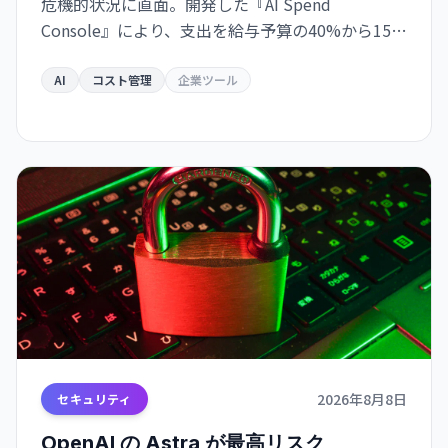
危機的状況に直面。開発した『AI Spend
Console』により、支出を給与予算の40%から15%
に削減しながら、使用量を600億トークンで維持し
た。
AI
コスト管理
企業ツール
2026年8月8日
セキュリティ
OpenAI の Astra が最高リスク