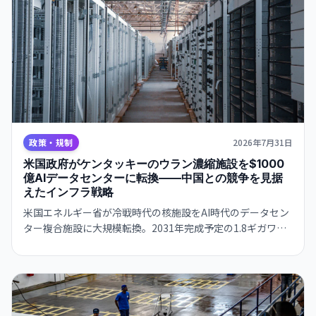
政策・規制
2026年7月31日
米国政府がケンタッキーのウラン濃縮施設を$1000
億AIデータセンターに転換——中国との競争を見据
えたインフラ戦略
米国エネルギー省が冷戦時代の核施設をAI時代のデータセン
ター複合施設に大規模転換。2031年完成予定の1.8ギガワッ
ト規模プロジェクトで、政府がAIインフラの国家戦略に本腰
を入れる。