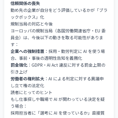
信頼関係の喪失
勤め先の企業が自分をどう評価しているかが「ブラ
ックボックス」化
規制当局の対応と今後
ヨーロッパの規制当局（各国労働関連省庁・EU 委
員会）は、今後以下の動きを取る可能性がありま
す：
企業への強制措置
：採用・勤労判定に AI を使う場
合、事前・事後の透明性告知を義務化
罰金強化
：GDPR・AI Act 違反に対する罰金上限の
引き上げ
労働者の権利拡大
：AI による判定に対する異議申
し立て権の法定化
読者にとってのヒント
もし仕事探しや職場で AI が関わっている決定を疑
う場合：
採用担当者に「選考に AI を使っているか」直接質