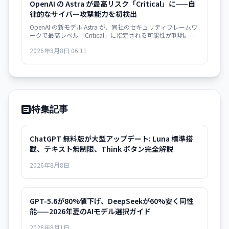
OpenAI の Astra が最高リスク「Critical」に——自
律的なサイバー攻撃能力を初検出
OpenAI の新モデル Astra が、同社のセキュリティフレームワ
ークで最高レベル「Critical」に指定される可能性が判明。自
律的なサイバー攻撃戦略の立案と実行が可能な能力を持つと
2026年8月8日 06:11
され、開発の一部が一時停止されました。
特集記事
ChatGPT 無料版が大型アップデート: Luna 標準搭
載、テキスト無制限、Think ボタン完全解説
2026年8月8日
GPT-5.6が80%値下げ、DeepSeekが60%安く同性
能——2026年夏のAIモデル選択ガイド
2026年8月1日