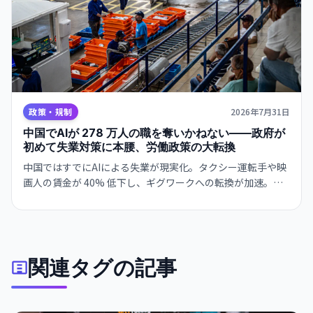
政策・規制
2026年7月31日
中国でAIが 278 万人の職を奪いかねない——政府が
初めて失業対策に本腰、労働政策の大転換
中国ではすでにAIによる失業が現実化。タクシー運転手や映
画人の賃金が 40% 低下し、ギグワークへの転換が加速。国
家主席は 7 月にAIを「共同繁栄の推進力」と位置付け、政府
は雇用創出と AI 融合の同時実現にかじを切った。
関連タグの記事