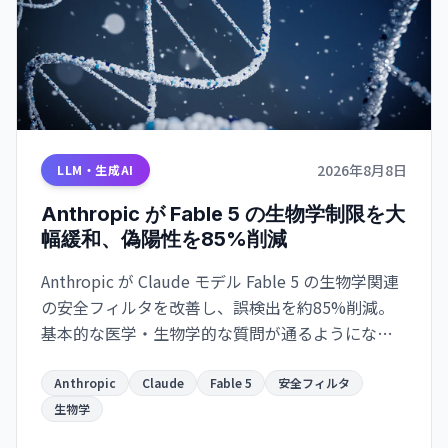
2026年8月8日
LLM・生成AI
Anthropic が Fable 5 の生物学制限を大
幅緩和、偽陽性を85%削減
Anthropic が Claude モデル Fable 5 の生物学関連
の安全フィルタを改善し、誤検出を約85%削減。
基本的な医学・生物学的な質問が通るようになっ
た一方、ウイルス学・毒物学・分子設計は引き続
き制限。研究者向けアクセスプログラムも計画中
Anthropic
Claude
Fable 5
安全フィルタ
です。
生物学