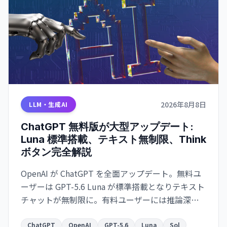
2026年8月8日
LLM・生成AI
ChatGPT 無料版が大型アップデート:
Luna 標準搭載、テキスト無制限、Think
ボタン完全解説
OpenAI が ChatGPT を全面アップデート。無料ユ
ーザーは GPT-5.6 Luna が標準搭載となりテキスト
チャットが無制限に。有料ユーザーには推論深度
スライダーを備えた強化版 Sol が提供される。何
が変わったか、Think ボタンの使い方、Luna と
ChatGPT
OpenAI
GPT-5.6
Luna
Sol