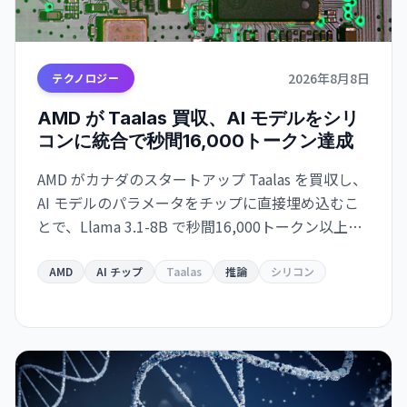
2026年8月8日
テクノロジー
AMD が Taalas 買収、AI モデルをシリ
コンに統合で秒間16,000トークン達成
AMD がカナダのスタートアップ Taalas を買収し、
AI モデルのパラメータをチップに直接埋め込むこ
とで、Llama 3.1-8B で秒間16,000トークン以上の
驚異的な速度を実現。GPU 依存からの脱却と高速
推論チップの開発競争が激化しています。
AMD
AI チップ
Taalas
推論
シリコン