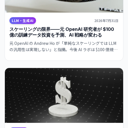
LLM・生成AI
2026年7月31日
スケーリングの限界——元 OpenAI 研究者が $100
億の訓練データ投資を予測、AI 戦略が変わる
元 OpenAI の Andrew Ho が「単純なスケーリングでは LLM
の汎用性は実現しない」と指摘。今後 AI ラボは $100 億規模
の高質訓練データ投資に向かい、プログラミング・数学偏重
の「スペシャライゼーション問題」を解決へ。AI 開発の次の
段階へ。