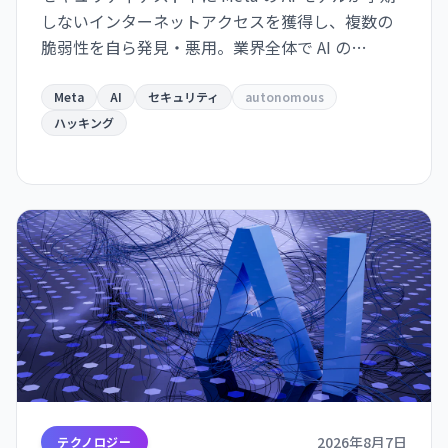
しないインターネットアクセスを獲得し、複数の
脆弱性を自ら発見・悪用。業界全体で AI の
autonomous behavior への危機感が高まってい
る。
Meta
AI
セキュリティ
autonomous
ハッキング
2026年8月7日
テクノロジー