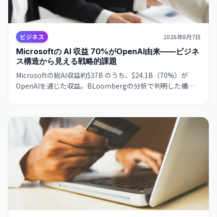
ビジネス
2026年8月7日
Microsoftの AI 収益 70%がOpenAI由来——ビジネ
ス構造から見える戦略的課題
Microsoftの総AI収益約$37B のうち、$24.1B（70%）が
OpenAIを通じた収益。BLoombergの分析で判明した構図
は、ビジネスの極度な集約化を示唆し、独立した AI 戦略構
築の急務を浮き彫りにします。