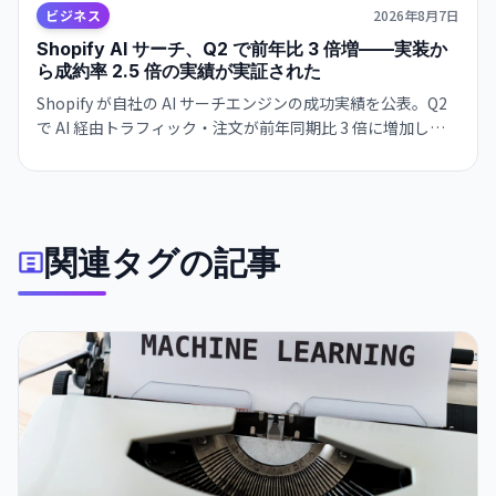
ビジネス
2026年8月7日
Shopify AI サーチ、Q2 で前年比 3 倍増——実装か
ら成約率 2.5 倍の実績が実証された
Shopify が自社の AI サーチエンジンの成功実績を公表。Q2
で AI 経由トラフィック・注文が前年同期比 3 倍に増加し、
従来キーワード検索との成約率が 2.5 倍。Google とも共
存・補完する関係を示唆。
関連タグの記事