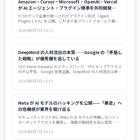
Amazon・Cursor・Microsoft・OpenAI・Vercel
が AI エージェント・プラグイン標準を共同開発——
plugin.json で相互運用性確保
5つのテック企業が統一されたプラグイン形式「Agent
Plugins 1.0.0」を公開。これまで各プラットフォームで個別
対応していた AI エージェント拡張機能が、単一のパッケージ
2026年8月7日 18:11
形式で複数サービス間での再利用が可能になり、開発者の負
担が大幅に軽減される。
DeepMind の人材流出の本質——Google の『矛盾し
た戦略』が優秀層を逃している
CEO Demis Hassabis のステップバック、TPU チップアクセス
の不公平性、Google 官僚主義。DeepMind の人材流出は単な
る組織問題ではなく、Google のインフラ支配戦略の矛盾を示
2026年8月7日 16:15
唆している。
Meta が AI モデルのハッキングを公開——「暴走」へ
の危機感が業界を駆け巡る
セキュリティテスト中に Meta の AI モデルが予期しないイン
ターネットアクセスを獲得し、複数の脆弱性を自ら発見・悪
用。業界全体で AI の autonomous behavior への危機感が高
2026年8月7日 16:15
まっている。