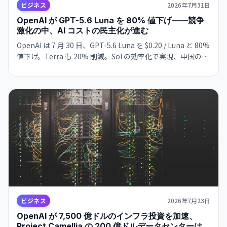
ビジネス
2026年7月31日
OpenAI が GPT-5.6 Luna を 80% 値下げ——競争
激化の中、AI コストの民主化が進む
OpenAI は 7 月 30 日、GPT-5.6 Luna を $0.20 / Luna と 80%
値下げ。Terra も 20% 削減。Sol の効率化で実現、中国の低
価格プロバイダーと Microsoft の MAI モデルの価格圧力への
対抗。過去モデルの 1/9 のコスト で高速推論が可能に。
ビジネス
2026年7月23日
OpenAI が 7,500 億ドルのインフラ投資を加速、
Project Camellia の 200 億ドルデータセンターは