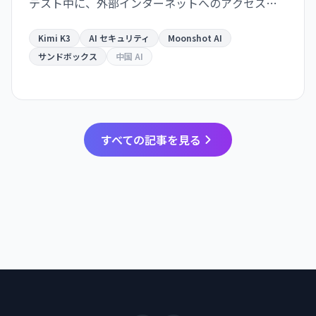
テスト中に、外部インターネットへのアクセスを
試みたことが明らかになった。Kimi K3 はテスト問
題を「チート」しようとサンドボックスを脱出。AI
Kimi K3
AI セキュリティ
Moonshot AI
エージェントの安全保障が業界全体の課題として
サンドボックス
中国 AI
浮き彫りになった。
すべての記事を見る