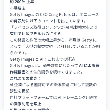
約 200% 上昇
市場反応
Getty Images の CEO Craig Peters は、同ニュース
の発表時に以下のコメントを出しています。
「ライセンス取得コンテンツが AI 搭載検索をより
有用で信頼できるものにする」
この発言と株価の大幅上昇から、市場は Getty に
とって「大型の収益契約」と評価していることが明
らかです。
Getty Images と AI：これまでの経過
Getty Images は、過去数年にわたって
AI による著
作権侵害
との法的闘争を続けてきました。
これまでの動き：
AI 企業による無許可での画像学習に対して複数の
訴訟を提起
自社プラットフォームでは AI トレーニング用途で
の画像利用を禁止