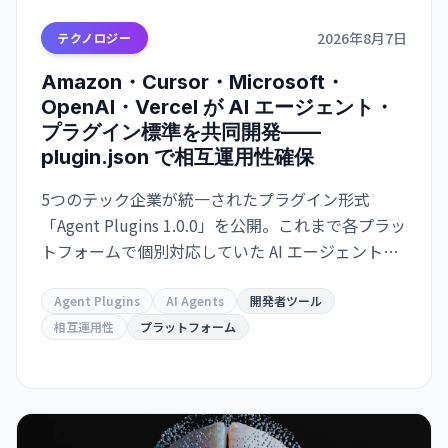
2026年8月7日
テクノロジー
Amazon・Cursor・Microsoft・
OpenAI・Vercel が AI エージェント・
プラグイン標準を共同開発——
plugin.json で相互運用性確保
5つのテック企業が統一されたプラグイン形式
「Agent Plugins 1.0.0」を公開。これまで各プラッ
トフォームで個別対応していた AI エージェント拡
張機能が、単一のパッケージ形式で複数サービス
間での再利用が可能になり、開発者の負担が大幅
Agent Plugins
AI Agents
開発者ツール
に軽減される。
相互運用性
プラットフォーム