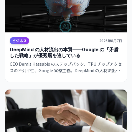
ビジネス
2026年8月7日
DeepMind の人材流出の本質——Google の『矛盾
した戦略』が優秀層を逃している
CEO Demis Hassabis のステップバック、TPU チップアクセ
スの不公平性、Google 官僚主義。DeepMind の人材流出は
単なる組織問題ではなく、Google のインフラ支配戦略の矛
盾を示唆している。