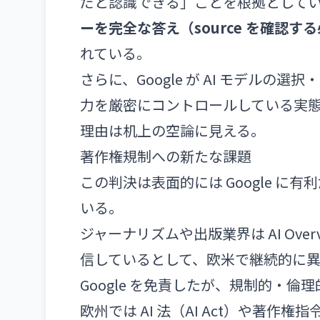
だと認識できる」ことを根拠として
ーを完全な答え（source を確認
れている。
さらに、Google が AI モデル
力を厳密にコントロールしている実
理由は机上の空論に見える。
著作権規制への新たな課題
この判決は表面的には Google に
いる。
ジャーナリズムや出版業界は AI Ove
信しているとして、欧米で継続的に異議
Google を免責したが、規制的・
欧州では AI 法（AI Act）や著作権指令（D