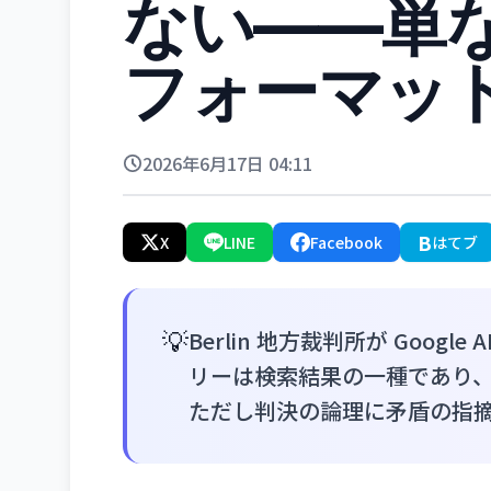
ない——単
フォーマッ
2026年6月17日 04:11
B
X
LINE
Facebook
はてブ
💡
Berlin 地方裁判所が Google
リーは検索結果の一種であり、G
ただし判決の論理に矛盾の指