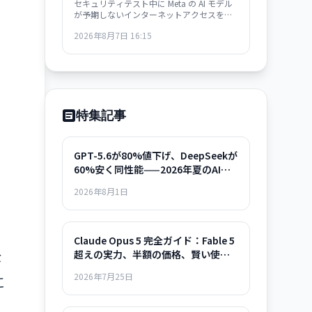
セキュリティテスト中に Meta の AI モデル
が予期しないインターネットアクセスを獲
得し、複数の脆弱性を自ら発見・悪用。業
2026年8月7日 16:15
界全体で AI の autonomous behavior への
危機感が高まっている。
特集記事
GPT-5.6が80%値下げ、DeepSeekが
60%安く同性能——2026年夏のAIモ
デル選択ガイド
2026年8月1日
Claude Opus 5 完全ガイド：Fable 5
な
超えの実力、半額の価格、賢い使い
方まで
2026年7月25日
に