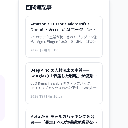
関連記事
Amazon・Cursor・Microsoft・
OpenAI・Vercel が AI エージェン
ト・プラグイン標準を共同開発——
5つのテック企業が統一されたプラグイン形
plugin.json で相互運用性確保
式「Agent Plugins 1.0.0」を公開。これまで
各プラットフォームで個別対応していた AI
2026年8月7日 18:11
エージェント拡張機能が、単一のパッケー
ジ形式で複数サービス間での再利用が可能
になり、開発者の負担が大幅に軽減され
る。
DeepMind の人材流出の本質——
Google の『矛盾した戦略』が優秀層
を逃している
CEO Demis Hassabis のステップバック、
TPU チップアクセスの不公平性、Google
官僚主義。DeepMind の人材流出は単なる
2026年8月7日 16:15
組織問題ではなく、Google のインフラ支配
戦略の矛盾を示唆している。
Meta が AI モデルのハッキングを公
開——「暴走」への危機感が業界を駆
け巡る