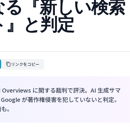
なる『新しい検索
ト』と判定
リンクをコピー
 AI Overviews に関する裁判で評決。AI 生成サマ
oogle が著作権侵害を犯していないと判定。
摘も。