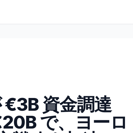
I が €3B 資金調達
20B で、ヨーロ