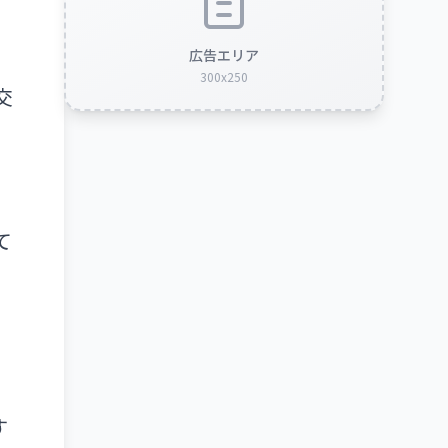
広告エリア
300x250
交
て
す