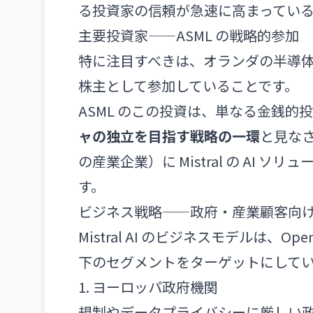
る投資家の信頼が急速に高まってい
主要投資家——ASML の戦略的参加
特に注目すべきは、オランダの半導
株主として参加していることです。
ASML のこの投資は、単なる金銭的
ャの独立を目指す戦略の一環
と見なさ
の産業企業）に Mistral の AI
す。
ビジネス戦略——政府・産業顧客向けの
Mistral AI のビジネスモデルは、Op
下のセグメントをターゲットにして
1. ヨーロッパ政府機関
規制やデータプライバシーに厳しい