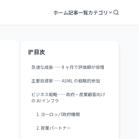
ホーム
記事一覧
カテゴリ
目次
急速な成長——9 ヶ月で評価額が倍増
主要投資家——ASML の戦略的参加
ビジネス戦略——政府・産業顧客向け
の AI インフラ
1. ヨーロッパ政府機関
2. 産業パートナー