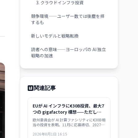
3. クラウドインフラ投資
競争環境——ユーザー数では後塵を拝
するも
新しいモデルと戦略転換
読者への意味——ヨーロッパの AI 独立
戦略の加速
関連記事
EUが AI インフラに€30B投資、最大7
つの gigafactory 構想——ただし米
国の 1/20 規模
欧州委員会が AI 計算ファシリティに€30B相
当の投資を表明。11月に応募締切、2027年
から建設開始予定。AMD・Nvidia・
2026年8月1日 16:15
Qualcomm とハード確保で合意。