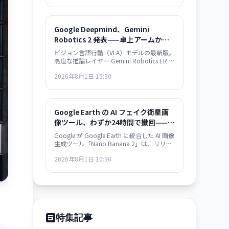
Google Deepmind、Gemini
Robotics 2 発表——卓上アームから
人型ロボットまで、汎用ロボット制
ビジョン言語行動（VLA）モデルの最新版。
御モデル
高度な推論レイヤー Gemini Robotics ER 2
を同時発表。複雑なロボット制御タスクが
2026年8月1日 15:30
可能に。
Google Earth の AI フェイク衛星画
像ツール、わずか24時間で撤回——信
頼性危機が露呈
Google が Google Earth に統合した AI 画像
生成ツール「Nano Banana 2」は、リリー
ス翌日に撤回された。衛星画像への信頼を
2026年8月1日 10:30
損なうリスクが批判を集め、より強力な保
護措置の実装まで機能を停止。AI 時代にお
ける「真実の証拠」の定義が問われてい
る。
特集記事