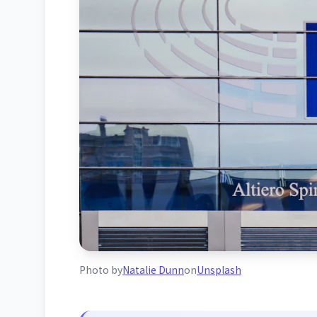
Photo by
Natalie Dunn
on
Unsplash