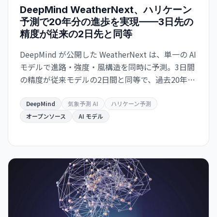
DeepMind WeatherNext、ハリケーン
予測で20年分の進歩を実現——3日先の
精度が従来の2日先と同等
DeepMind が公開した WeatherNext は、単一の AI
モデルで進路・強度・風構造を同時に予測。3日間
の精度が従来モデルの2日間と同等で、過去20年の
気象学的進歩10年分に相当する精度向上を達成し
た。GitHub でオープンソース化。
DeepMind
気象予測 AI
ハリケーン予測
オープンソース
AI モデル