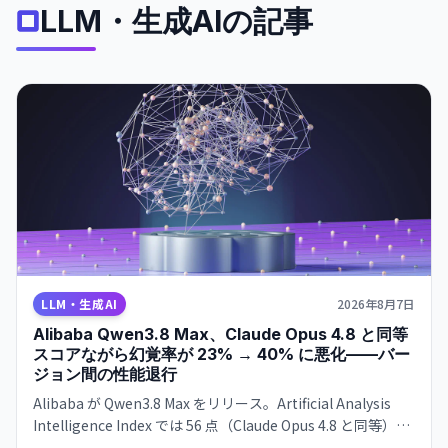
LLM・生成AIの記事
LLM・生成AI
2026年8月7日
Alibaba Qwen3.8 Max、Claude Opus 4.8 と同等
スコアながら幻覚率が 23% → 40% に悪化——バー
ジョン間の性能退行
Alibaba が Qwen3.8 Max をリリース。Artificial Analysis
Intelligence Index では 56 点（Claude Opus 4.8 と同等）を
獲得した一方、Qwen3.7 Max 比で幻覚率が 23% から 40%