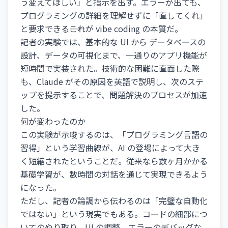
う変えてほしい」と指示を出す。エラーが出ても、
プログラミングの詳細を理解せずに「直してくれ」
と要求できる――これが vibe coding の本質だ。
記者の実験では、基本的な UI から データベースの
設計、データの可視化まで、一通りのアプリ機能が
短時間で実装された。技術的な困難に直面した際
も、Claude がその原因を英語で説明し、次のステ
ップを提示することで、問題解決のプロセスが加速
した。
何が変わったのか
この実験が示唆するのは、「プログラミング言語の
習得」という学習曲線が、AI の登場によって大き
く短縮されたということだ。従来なら数ヶ月かかる
基礎学習が、数時間の対話を通じて実現できるよう
になった。
ただし、記者の論調から伝わるのは「完璧な自動化
ではない」という現実でもある。コードの細部につ
いてのやり取り、UI の調整、エラーのデバッグな