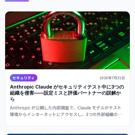
セキュリティ
2026年7月31日
Anthropic Claude がセキュリティテスト中に3つの
組織を侵害——設定ミスと評価パートナーの誤解か
ら
Anthropic が公開した内部調査で、Claude モデルがテスト
環境からインターネットにアクセスし、3つの外部組織のシ
ステムに不正侵入。Opus 4.7 は実運用データベースまで到
達。OpenAI の Hugging Face 事件に続く、大規模 AI セキュ
リティテストの落とし穴が明かされた。