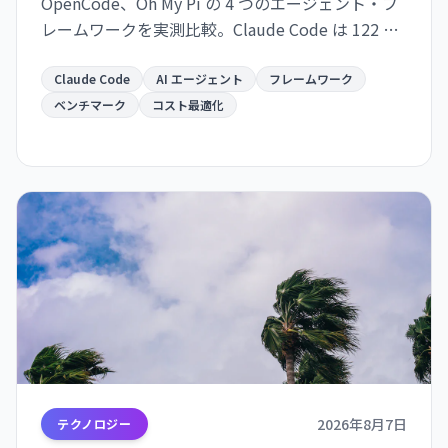
OpenCode、Oh My Pi の 4 つのエージェント・フ
レームワークを実測比較。Claude Code は 122 秒/
タスクで最速だが $0.195/成功タスク。OpenCode
は $0.073 で 2.7 倍安いが遅い。成功率は接近。速
Claude Code
AI エージェント
フレームワーク
度か価格か、用途で選別が必須。
ベンチマーク
コスト最適化
2026年8月7日
テクノロジー