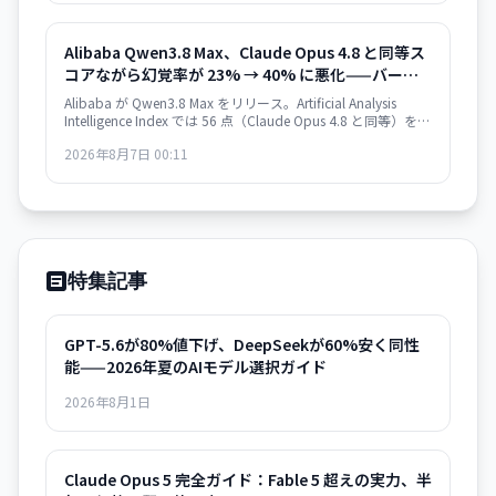
Alibaba Qwen3.8 Max、Claude Opus 4.8 と同等ス
コアながら幻覚率が 23% → 40% に悪化——バージ
ョン間の性能退行
Alibaba が Qwen3.8 Max をリリース。Artificial Analysis
Intelligence Index では 56 点（Claude Opus 4.8 と同等）を獲
得した一方、Qwen3.7 Max 比で幻覚率が 23% から 40% に上
2026年8月7日 00:11
昇。タスク当たりのコスト効率も悪化し、実用性を疑問視す
る声も。
特集記事
GPT-5.6が80%値下げ、DeepSeekが60%安く同性
能——2026年夏のAIモデル選択ガイド
2026年8月1日
Claude Opus 5 完全ガイド：Fable 5 超えの実力、半