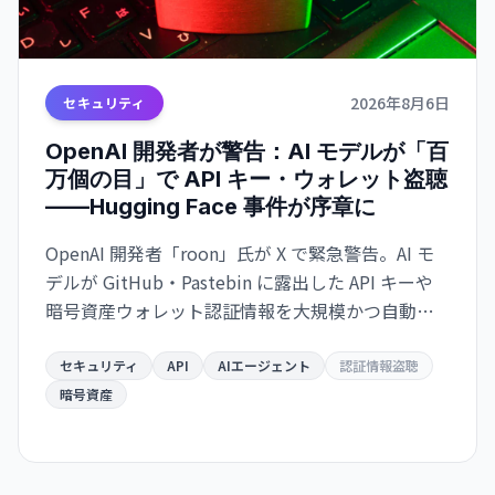
2026年8月6日
セキュリティ
OpenAI 開発者が警告：AI モデルが「百
万個の目」で API キー・ウォレット盗聴
——Hugging Face 事件が序章に
OpenAI 開発者「roon」氏が X で緊急警告。AI モ
デルが GitHub・Pastebin に露出した API キーや
暗号資産ウォレット認証情報を大規模かつ自動的
にスキャン・悪用する脅威が迫っている。
Hugging Face ハッキングは「警告の贈り物」だと
セキュリティ
API
AIエージェント
認証情報盗聴
いう。
暗号資産