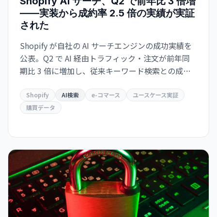
Shopify AI サーチ、Q2 で前年比 3 倍増
——実装から成約率 2.5 倍の実績が実証
された
Shopify が自社の AI サーチエンジンの成功実績を
公表。Q2 で AI 経由トラフィック・注文が前年同
期比 3 倍に増加し、従来キーワード検索との成約
率が 2.5 倍。Google とも共存・補完する関係を示
唆。
Shopify
AI検索
e-コマース
ユースケース実証
購買データ