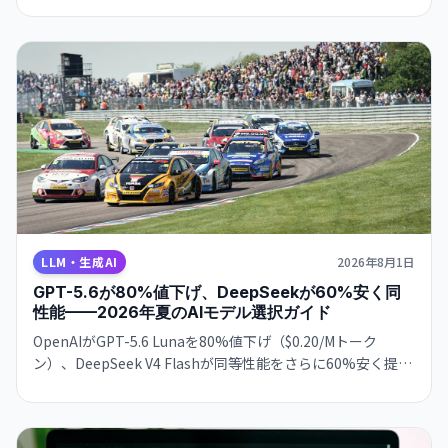
に上昇。タスク当たりのコスト効率も悪化し、実用性を疑問
視する声も。
LLM・生成AI
2026年8月1日
GPT-5.6が80%値下げ、DeepSeekが60%安く同
性能——2026年夏のAIモデル選択ガイド
OpenAIがGPT-5.6 Lunaを80%値下げ（$0.20/Mトーク
ン）、DeepSeek V4 Flashが同等性能をさらに60%安く提供
——AI API料金が激変した2026年夏、開発コストを最大85%
削減できるモデル選択の実践ガイド。