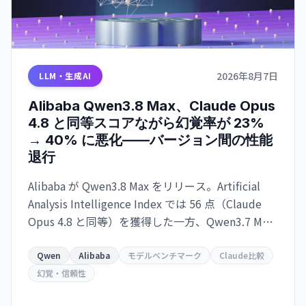
2026年8月7日
LLM・生成AI
Alibaba Qwen3.8 Max、Claude Opus
4.8 と同等スコアながら幻覚率が 23%
→ 40% に悪化——バージョン間の性能
退行
Alibaba が Qwen3.8 Max をリリース。Artificial
Analysis Intelligence Index では 56 点（Claude
Opus 4.8 と同等）を獲得した一方、Qwen3.7 Max
比で幻覚率が 23% から 40% に上昇。タスク当た
りのコスト効率も悪化し、実用性を疑問視する声
Qwen
Alibaba
モデルベンチマーク
Claude比較
も。
幻覚・信頼性