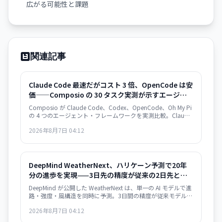
広がる可能性と課題
関連記事
Claude Code 最速だがコスト 3 倍、OpenCode は安
価——Composio の 30 タスク実測が示すエージェン
ト・フレームワークの選択基準
Composio が Claude Code、Codex、OpenCode、Oh My Pi
の 4 つのエージェント・フレームワークを実測比較。Claude
Code は 122 秒/タスクで最速だが $0.195/成功タスク。
2026年8月7日 04:12
OpenCode は $0.073 で 2.7 倍安いが遅い。成功率は接近。
速度か価格か、用途で選別が必須。
DeepMind WeatherNext、ハリケーン予測で20年
分の進歩を実現——3日先の精度が従来の2日先と同
等
DeepMind が公開した WeatherNext は、単一の AI モデルで進
路・強度・風構造を同時に予測。3日間の精度が従来モデルの
2日間と同等で、過去20年の気象学的進歩10年分に相当する
2026年8月7日 04:12
精度向上を達成した。GitHub でオープンソース化。