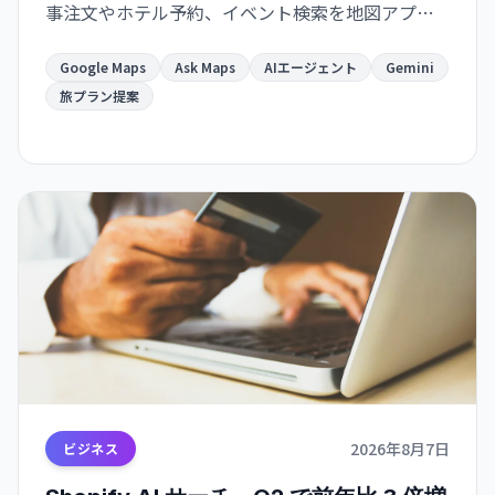
事注文やホテル予約、イベント検索を地図アプリ
から直接実行でき、Gmail・カレンダー連携で旅計
画がより便利になります。
Google Maps
Ask Maps
AIエージェント
Gemini
旅プラン提案
2026年8月7日
ビジネス