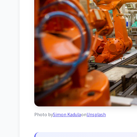
Photo by
Simon Kadula
on
Unsplash