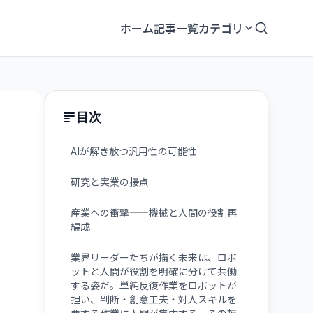
ホーム
記事一覧
カテゴリ
目次
AIが解き放つ汎用性の可能性
研究と実業の接点
産業への衝撃——機械と人間の役割再
編成
業界リーダーたちが描く未来は、ロボ
ットと人間が役割を明確に分けて共働
する姿だ。単純反復作業をロボットが
担い、判断・創意工夫・対人スキルを