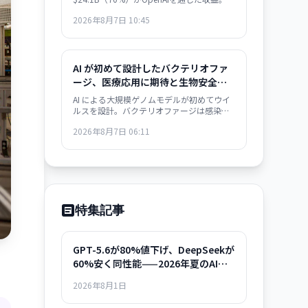
BLoombergの分析で判明した構図は、ビジ
2026年8月7日 10:45
ネスの極度な集約化を示唆し、独立した AI
戦略構築の急務を浮き彫りにします。
AI が初めて設計したバクテリオファ
ージ、医療応用に期待と生物安全保
障の懸念——感染症治療の新展開とリ
AI による大規模ゲノムモデルが初めてウイ
スク管理の課題
ルスを設計。バクテリオファージは感染症
治療の次世代手段として期待される一方、
2026年8月7日 06:11
AI がウイルス設計能力を獲得した衝撃は生
物安全保障上の重大な転換点を意味する。
特集記事
GPT-5.6が80%値下げ、DeepSeekが
60%安く同性能——2026年夏のAIモ
デル選択ガイド
2026年8月1日