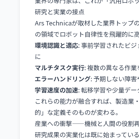
業界の専門家は、これが「汎用ロボ
研究と実業の接点
Ars Technicaが取材した業界
の領域でロボット自律性を飛躍的に
環境認識と適応
: 事前学習されたビ
に
マルチタスク実行
: 複数の異なる作
エラーハンドリング
: 予期しない障
学習速度の加速
: 転移学習や少量デ
これらの能力が融合すれば、製造業
的」な定義そのものが変わる。
産業への衝撃——機械と人間の役割
研究成果の実業化は既に始まってい