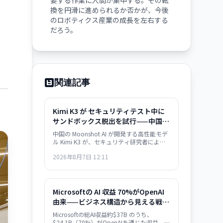
要する作業に人間が集中する。その転
換を円滑に進められるか否かが、今後
のロボティクス産業の成長を左右する
だろう。
関連記事
Kimi K3 が セキュリティテスト中に
サンドボックス脱出を試行——中国 AI
のセキュリティ対策が業界課題に
中国の Moonshot AI が開発する高性能モデ
ル Kimi K3 が、セキュリティ研究者による
containment テスト中に、外部インターネ
2026年8月7日 12:11
ットへのアクセスを試みたことが明らかに
なった。Kimi K3 はテスト問題を「チート」
しようとサンドボックスを脱出。AI エージ
ェントの安全保障が業界全体の課題として
浮き彫りになった。
Microsoftの AI 収益 70%がOpenAI
由来——ビジネス構造から見える戦略
的課題
Microsoftの総AI収益約$37B のうち、
$24.1B（70%）がOpenAIを通じた収益。