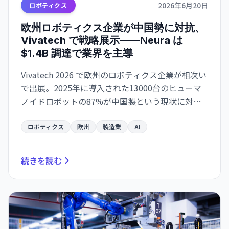
2026年6月20日
ロボティクス
欧州ロボティクス企業が中国勢に対抗、
Vivatech で戦略展示——Neura は
$1.4B 調達で業界を主導
Vivatech 2026 で欧州のロボティクス企業が相次い
で出展。2025年に導入された13000台のヒューマ
ノイドロボットの87%が中国製という現状に対
抗。Neura、Enchanted Tools、Genesis AI などが
産業主権とニッチ戦略で巻き返しを図る。
ロボティクス
欧州
製造業
AI
続きを読む