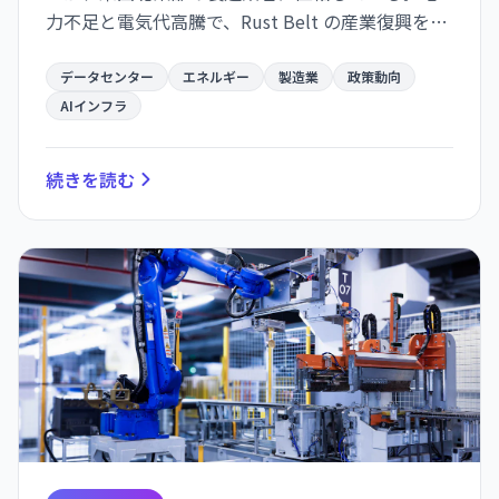
力不足と電気代高騰で、Rust Belt の産業復興を掲
げる Trump 政策と、AI インフラ投資が競合する状
況が生まれた。
データセンター
エネルギー
製造業
政策動向
AIインフラ
続きを読む