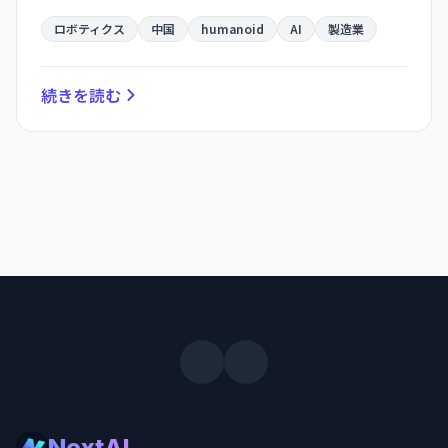
と深層学習が産業を加速。しかし実用化までの道
のりは遠く、ハイプと実態のギャップが露呈す
ロボティクス
中国
humanoid
AI
製造業
る。
続きを読む
NextAI