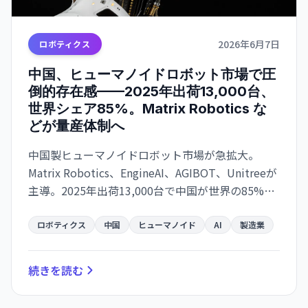
2026年6月7日
ロボティクス
中国、ヒューマノイドロボット市場で圧
倒的存在感——2025年出荷13,000台、
世界シェア85%。Matrix Robotics な
どが量産体制へ
中国製ヒューマノイドロボット市場が急拡大。
Matrix Robotics、EngineAI、AGIBOT、Unitreeが
主導。2025年出荷13,000台で中国が世界の85%を
占有。Morgan Stanley が5兆ドル市場予測。ただ
しコスト削減と機能性向上が実用化の課題。
ロボティクス
中国
ヒューマノイド
AI
製造業
続きを読む