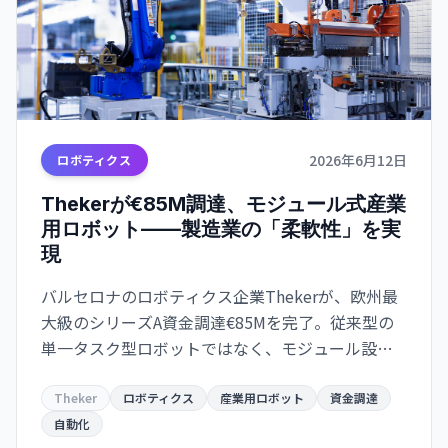
2026年6月12日
ロボティクス
Thekerが€85M調達、モジュール式産業
用ロボット——製造業の「柔軟性」を実
現
バルセロナのロボティクス企業Thekerが、欧州最
大級のシリーズA資金調達€85Mを完了。従来型の
単一タスク型ロボットではなく、モジュール設計
で複数の作業に対応。Samsung、LVMHなど戦略的
投資家も参画。
Theker
ロボティクス
産業用ロボット
資金調達
自動化