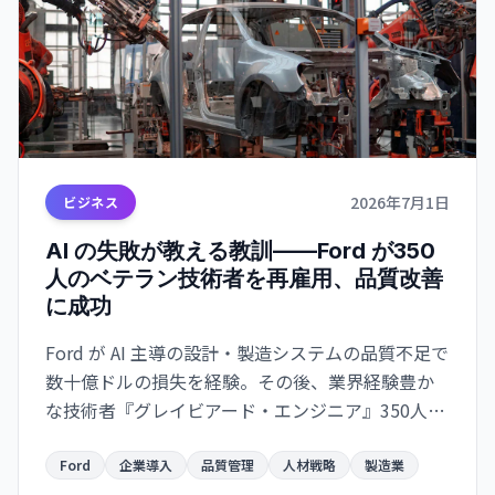
2026年7月1日
ビジネス
AI の失敗が教える教訓——Ford が350
人のベテラン技術者を再雇用、品質改善
に成功
Ford が AI 主導の設計・製造システムの品質不足で
数十億ドルの損失を経験。その後、業界経験豊か
な技術者『グレイビアード・エンジニア』350人を
再雇用し、品質改善で『数百万ドルの成果』を実
現。AI 導入の落とし穴と人材の価値を示唆
Ford
企業導入
品質管理
人材戦略
製造業