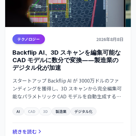
2026年8月8日
テクノロジー
Backflip AI、3D スキャンを編集可能な
CAD モデルに数分で変換――製造業の
デジタル化が加速
スタートアップ Backflip AI が 3000万ドルのファ
ンディングを獲得し、3D スキャンから完全編集可
能なパラメトリック CAD モデルを自動生成するソ
リューションをリリース。Autodesk Fusion 対応
で、従来は何時間もかかっていた作業が数分に短
AI
CAD
3D
製造業
デジタル化
縮されます。
続きを読む