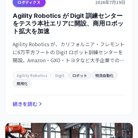
2026年7月19日
ロボティクス
Agility Robotics が Digit 訓練センター
をテスラ本社エリアに開設、商用ロボッ
ト拡大を加速
Agility Robotics が、カリフォルニア・フレモント
に6万平方フートの Digit ロボット訓練センターを
開設。Amazon・GXO・トヨタなど大手企業での運
用実績を背景に、製造・物流分野での商用化を本
格化させている。秋には次世代 Digit バージョン5
Agility Robotics
Digit
ロボット
物流自動化
を発表予定。
商用化
続きを読む