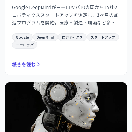
Google DeepMindがヨーロッパ10カ国から15社の
ロボティクススタートアップを選定し、3ヶ月の加
速プログラムを開始。医療・製造・環境など多様
な分野で、AI技術とロボティクスの実用化を支援す
る戦略展開。
Google
DeepMind
ロボティクス
スタートアップ
ヨーロッパ
続きを読む