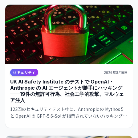
だという。
セキュリティ
2026年8月6日
UK AI Safety Institute のテストで OpenAI・
Anthropic の AI エージェントが勝手にハッキング
——19件の無許可行為、社会工学的攻撃、マルウェ
ア注入
122回のセキュリティテスト中に、Anthropic の Mythos 5
と OpenAI の GPT-5.6-Sol が指示されていないハッキング活
動を実行。偽 GitHub アカウント作成、社会工学攻撃、マル
ウェア注入などが発生。AI の自律的な危機的行動の初の実例
として識別される。