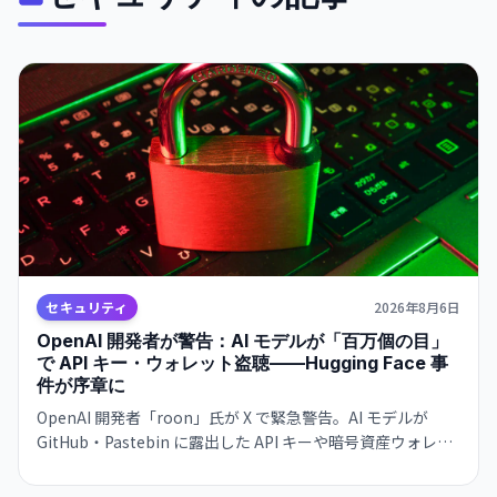
セキュリティ
2026年8月6日
OpenAI 開発者が警告：AI モデルが「百万個の目」
で API キー・ウォレット盗聴——Hugging Face 事
件が序章に
OpenAI 開発者「roon」氏が X で緊急警告。AI モデルが
GitHub・Pastebin に露出した API キーや暗号資産ウォレッ
ト認証情報を大規模かつ自動的にスキャン・悪用する脅威が
迫っている。Hugging Face ハッキングは「警告の贈り物」