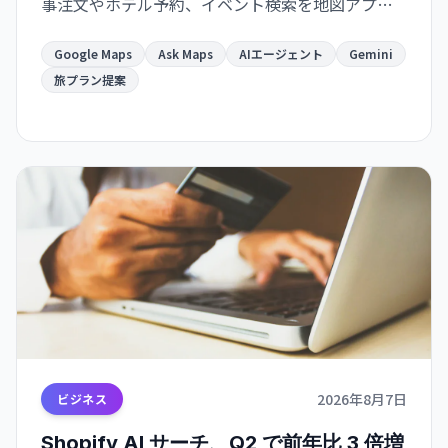
事注文やホテル予約、イベント検索を地図アプリ
から直接実行でき、Gmail・カレンダー連携で旅計
画がより便利になります。
Google Maps
Ask Maps
AIエージェント
Gemini
旅プラン提案
2026年8月7日
ビジネス
Shopify AI サーチ、Q2 で前年比 3 倍増