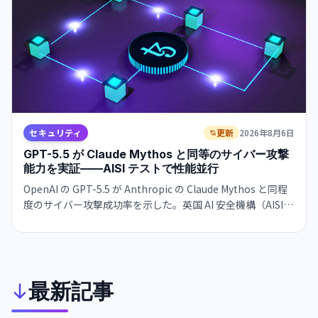
セキュリティ
更新
2026年8月6日
GPT-5.5 が Claude Mythos と同等のサイバー攻撃
能力を実証——AISI テストで性能並行
OpenAI の GPT-5.5 が Anthropic の Claude Mythos と同程
度のサイバー攻撃成功率を示した。英国 AI 安全機構（AISI）
の最新評価で、両モデルとも 70% 前後の成功率でエンター
プライズネットワークへの多段階攻撃を完遂。GPT-5.5 は既
に ChatGPT と API で公開される一方、Mythos はアクセス
が厳格に制限されている。
最新記事