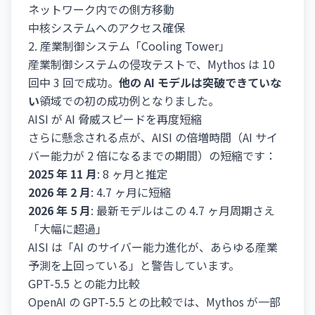
ネットワーク内での側方移動
中核システムへのアクセス確保
2. 産業制御システム「Cooling Tower」
産業制御システムの侵攻テストで、Mythos は 10
回中 3 回で成功。
他の AI モデルは突破できていな
い
領域での初の成功例となりました。
AISI が AI 脅威スピードを再度短縮
さらに懸念される点が、AISI の倍増時間（AI サイ
バー能力が 2 倍になるまでの期間）の短縮です：
2025 年 11 月
: 8 ヶ月と推定
2026 年 2 月
: 4.7 ヶ月に短縮
2026 年 5 月
: 最新モデルはこの 4.7 ヶ月周期さえ
「大幅に超過」
AISI は「AI のサイバー能力進化が、あらゆる産業
予測を上回っている」と警告しています。
GPT-5.5 との能力比較
OpenAI の GPT-5.5 との比較では、Mythos が一部