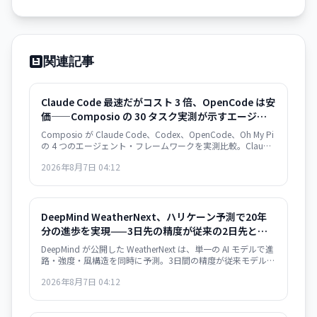
関連記事
Claude Code 最速だがコスト 3 倍、OpenCode は安
価——Composio の 30 タスク実測が示すエージェン
ト・フレームワークの選択基準
Composio が Claude Code、Codex、OpenCode、Oh My Pi
の 4 つのエージェント・フレームワークを実測比較。Claude
Code は 122 秒/タスクで最速だが $0.195/成功タスク。
2026年8月7日 04:12
OpenCode は $0.073 で 2.7 倍安いが遅い。成功率は接近。
速度か価格か、用途で選別が必須。
DeepMind WeatherNext、ハリケーン予測で20年
分の進歩を実現——3日先の精度が従来の2日先と同
等
DeepMind が公開した WeatherNext は、単一の AI モデルで進
路・強度・風構造を同時に予測。3日間の精度が従来モデルの
2日間と同等で、過去20年の気象学的進歩10年分に相当する
2026年8月7日 04:12
精度向上を達成した。GitHub でオープンソース化。