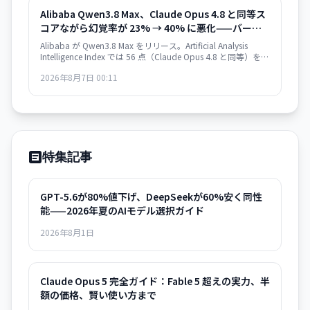
Alibaba Qwen3.8 Max、Claude Opus 4.8 と同等ス
コアながら幻覚率が 23% → 40% に悪化——バージ
ョン間の性能退行
Alibaba が Qwen3.8 Max をリリース。Artificial Analysis
Intelligence Index では 56 点（Claude Opus 4.8 と同等）を獲
得した一方、Qwen3.7 Max 比で幻覚率が 23% から 40% に上
2026年8月7日 00:11
昇。タスク当たりのコスト効率も悪化し、実用性を疑問視す
る声も。
特集記事
GPT-5.6が80%値下げ、DeepSeekが60%安く同性
能——2026年夏のAIモデル選択ガイド
2026年8月1日
Claude Opus 5 完全ガイド：Fable 5 超えの実力、半
額の価格、賢い使い方まで