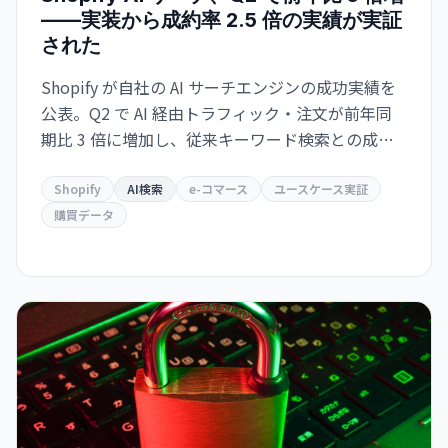
——実装から成約率 2.5 倍の実績が実証
された
Shopify が自社の AI サーチエンジンの成功実績を
公表。Q2 で AI 経由トラフィック・注文が前年同
期比 3 倍に増加し、従来キーワード検索との成約
率が 2.5 倍。Google とも共存・補完する関係を示
唆。
Shopify
AI検索
e-コマース
ユースケース実証
購買データ