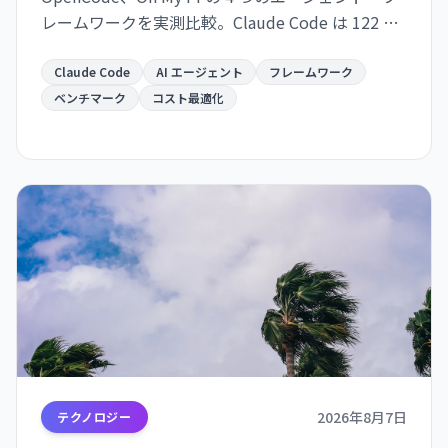
レームワークを実測比較。Claude Code は 122 秒/
タスクで最速だが $0.195/成功タスク。OpenCode
は $0.073 で 2.7 倍安いが遅い。成功率は接近。速
Claude Code
AI エージェント
フレームワーク
度か価格か、用途で選別が必須。
ベンチマーク
コスト最適化
2026年8月7日
テクノロジー