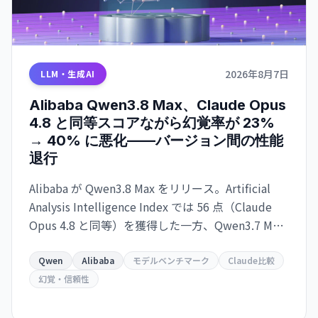
2026年8月7日
LLM・生成AI
Alibaba Qwen3.8 Max、Claude Opus
4.8 と同等スコアながら幻覚率が 23%
→ 40% に悪化——バージョン間の性能
退行
Alibaba が Qwen3.8 Max をリリース。Artificial
Analysis Intelligence Index では 56 点（Claude
Opus 4.8 と同等）を獲得した一方、Qwen3.7 Max
比で幻覚率が 23% から 40% に上昇。タスク当た
りのコスト効率も悪化し、実用性を疑問視する声
Qwen
Alibaba
モデルベンチマーク
Claude比較
も。
幻覚・信頼性