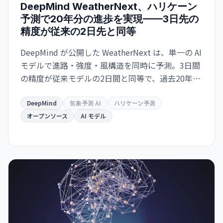
DeepMind WeatherNext、ハリケーン
予測で20年分の進歩を実現——3日先の
精度が従来の2日先と同等
DeepMind が公開した WeatherNext は、単一の AI
モデルで進路・強度・風構造を同時に予測。3日間
の精度が従来モデルの2日間と同等で、過去20年の
気象学的進歩10年分に相当する精度向上を達成し
た。GitHub でオープンソース化。
DeepMind
気象予測 AI
ハリケーン予測
オープンソース
AI モデル