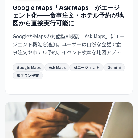
Google Maps「Ask Maps」がエージ
ェント化——食事注文・ホテル予約が地
図から直接実行可能に
GoogleがMapsの対話型AI機能「Ask Maps」にエー
ジェント機能を追加。ユーザーは自然な会話で食
事注文やホテル予約、イベント検索を地図アプリ
から直接実行でき、Gmail・カレンダー連携で旅計
画がより便利になります。
Google Maps
Ask Maps
AIエージェント
Gemini
旅プラン提案