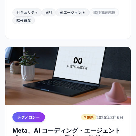
にスキャン・悪用する脅威が迫っている。
Hugging Face ハッキングは「警告の贈り物」だと
セキュリティ
API
AIエージェント
認証情報盗聴
いう。
暗号資産
2026年8月6日
テクノロジー
更新
Meta、AI コーディング・エージェント