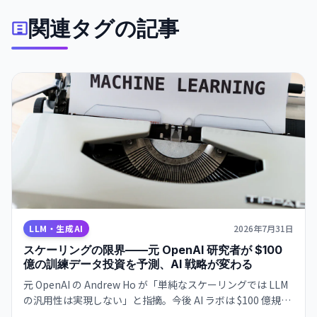
関連タグの記事
LLM・生成AI
2026年7月31日
スケーリングの限界——元 OpenAI 研究者が $100
億の訓練データ投資を予測、AI 戦略が変わる
元 OpenAI の Andrew Ho が「単純なスケーリングでは LLM
の汎用性は実現しない」と指摘。今後 AI ラボは $100 億規模
の高質訓練データ投資に向かい、プログラミング・数学偏重