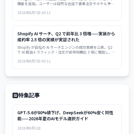
機能を追加。ユーザーは自然な会話で食事注文やホテル予
約、イベント検索を地図アプリから直接実行でき、Gmail・カ
2026年8月7日 00:11
レンダー連携で旅計画がより便利になります。
Shopify AI サーチ、Q2 で前年比 3 倍増——実装から
成約率 2.5 倍の実績が実証された
Shopify が自社の AI サーチエンジンの成功実績を公表。Q2
で AI 経由トラフィック・注文が前年同期比 3 倍に増加し、従
来キーワード検索との成約率が 2.5 倍。Google とも共存・補
2026年8月7日 00:11
完する関係を示唆。
特集記事
GPT-5.6が80%値下げ、DeepSeekが60%安く同性
能——2026年夏のAIモデル選択ガイド
2026年8月1日