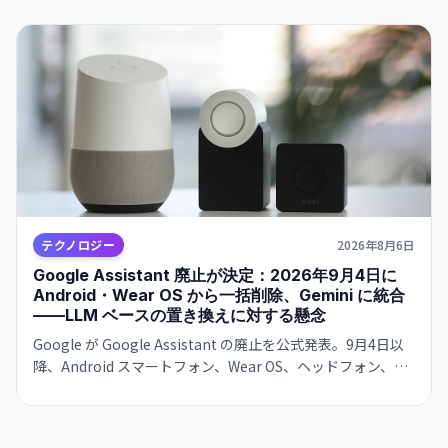
現。Meta Superintelligence Labs への数十億ドル投資が本
格化。
テクノロジー
2026年8月6日
Google Assistant 廃止が決定：2026年9月4日に
Android・Wear OS から一括削除、Gemini に統合
——LLM ベースの置き換えに対する懸念
Google が Google Assistant の廃止を公式発表。9月4日以
降、Android スマートフォン、Wear OS、ヘッドフォン、
Android Auto から削除。Gemini が後継として機能を引き継
ぐが、確率ベースの LLM への移行に対する信頼性の懸念が
浮上。