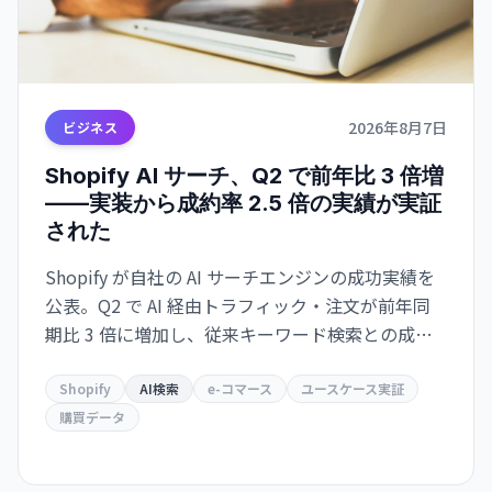
2026年8月7日
ビジネス
Shopify AI サーチ、Q2 で前年比 3 倍増
——実装から成約率 2.5 倍の実績が実証
された
Shopify が自社の AI サーチエンジンの成功実績を
公表。Q2 で AI 経由トラフィック・注文が前年同
期比 3 倍に増加し、従来キーワード検索との成約
率が 2.5 倍。Google とも共存・補完する関係を示
唆。
Shopify
AI検索
e-コマース
ユースケース実証
購買データ