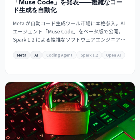
「Muse Code」を発表——複雑なコー
ド生成を自動化
Meta が自動コード生成ツール市場に本格参入。AI
エージェント「Muse Code」をベータ版で公開。
Spark 1.2 による複雑なソフトウェアエンジニアリ
ング・タスクの自動化を実現。Meta
Superintelligence Labs への数十億ドル投資が本
Meta
AI
Coding Agent
Spark 1.2
Open AI
格化。