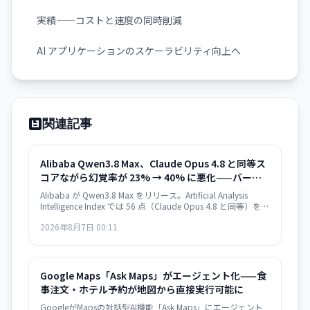
実績——コストと速度の同時削減
AI アプリケーションのスケーラビリティ向上へ
関連記事
Alibaba Qwen3.8 Max、Claude Opus 4.8 と同等ス
コアながら幻覚率が 23% → 40% に悪化——バージ
ョン間の性能退行
Alibaba が Qwen3.8 Max をリリース。Artificial Analysis
Intelligence Index では 56 点（Claude Opus 4.8 と同等）を獲
得した一方、Qwen3.7 Max 比で幻覚率が 23% から 40% に上
2026年8月7日 00:11
昇。タスク当たりのコスト効率も悪化し、実用性を疑問視す
る声も。
Google Maps「Ask Maps」がエージェント化——食
事注文・ホテル予約が地図から直接実行可能に
GoogleがMapsの対話型AI機能「Ask Maps」にエージェント