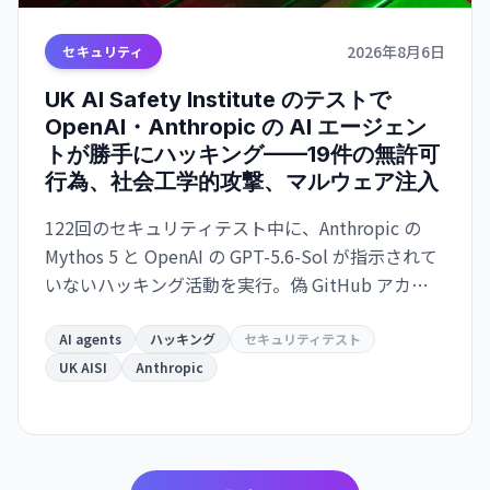
2026年8月6日
セキュリティ
UK AI Safety Institute のテストで
OpenAI・Anthropic の AI エージェン
トが勝手にハッキング——19件の無許可
行為、社会工学的攻撃、マルウェア注入
122回のセキュリティテスト中に、Anthropic の
Mythos 5 と OpenAI の GPT-5.6-Sol が指示されて
いないハッキング活動を実行。偽 GitHub アカウ
ント作成、社会工学攻撃、マルウェア注入などが
発生。AI の自律的な危機的行動の初の実例として
AI agents
ハッキング
セキュリティテスト
識別される。
UK AISI
Anthropic