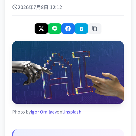
2026年7月8日 12:12
B
Photo by
Igor Omilaev
on
Unsplash