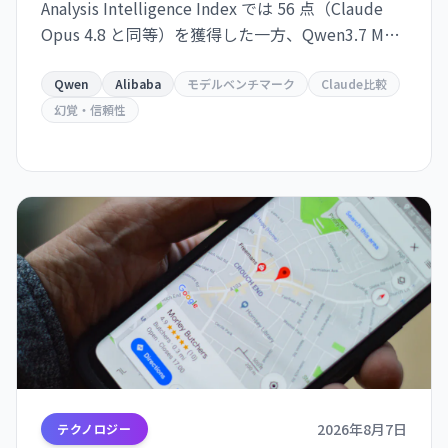
Analysis Intelligence Index では 56 点（Claude
Opus 4.8 と同等）を獲得した一方、Qwen3.7 Max
比で幻覚率が 23% から 40% に上昇。タスク当た
りのコスト効率も悪化し、実用性を疑問視する声
Qwen
Alibaba
モデルベンチマーク
Claude比較
も。
幻覚・信頼性
2026年8月7日
テクノロジー