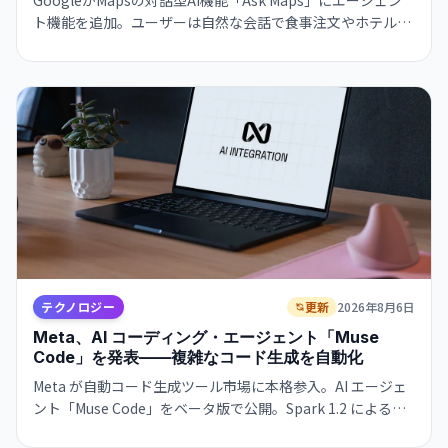
GoogleがMapsの対話型AI機能「Ask Maps」にエージェン
ト機能を追加。ユーザーは自然な会話で食事注文やホテル予
約、イベント検索を地図アプリから直接実行でき、Gmail・
カレンダー連携で旅計画がより便利になります。
テクノロジー
更新
2026年8月6日
Meta、AI コーディング・エージェント「Muse
Code」を発表——複雑なコード生成を自動化
Meta が自動コード生成ツール市場に本格参入。AI エージェ
ント「Muse Code」をベータ版で公開。Spark 1.2 による複
雑なソフトウェアエンジニアリング・タスクの自動化を実