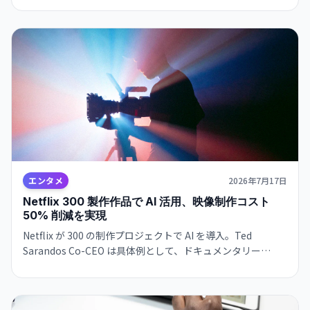
の「スペシャライゼーション問題」を解決へ。AI 開発の次の
段階へ。
エンタメ
2026年7月17日
Netflix 300 製作作品で AI 活用、映像制作コスト
50% 削減を実現
Netflix が 300 の制作プロジェクトで AI を導入。Ted
Sarandos Co-CEO は具体例として、ドキュメンタリー
『The American Experiment』で 17 分の映像を通常の 2 倍
速・半額で制作したと発表。エンタメ産業での AI 採用が実
装の段階へ進んだ。