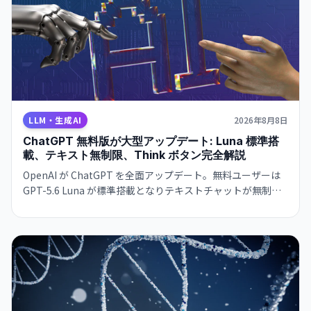
LLM・生成AI
2026年8月8日
ChatGPT 無料版が大型アップデート: Luna 標準搭
載、テキスト無制限、Think ボタン完全解説
OpenAI が ChatGPT を全面アップデート。無料ユーザーは
GPT-5.6 Luna が標準搭載となりテキストチャットが無制限
に。有料ユーザーには推論深度スライダーを備えた強化版
Sol が提供される。何が変わったか、Think ボタンの使い
方、Luna と Sol の違いをまとめた。