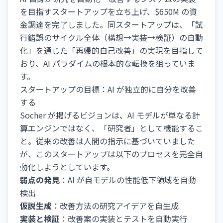
を目指すスタートアップを立ち上げ、$650M の資
金調達を完了しました。同スタートアップは、「試
行錯誤のサイクル全体（構想→実装→検証）の自動
化」を通じた「再帰的自己改善」の実現を目指して
おり、AI パラダイムの根本的な転換を狙っていま
す。
スタートアップの目標：AI が独立的に自分を改善
する
Socher が掲げるビジョンは、AI モデルが単なる計
算エンジンではなく、「研究者」として機能するこ
と。従来の改善は人間の指示に基づいていました
が、このスタートアップは以下のプロセスを完全自
動化しようとしています。
弱点の発見
：AI が自モデルの性能低下領域を自動
検出
仮説生成
：改善方法の研究アイデアを自生成
実装と検証
：改善案の実装とテストを自動実行