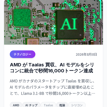
2026年8月8日
テクノロジー
AMD が Taalas 買収、AI モデルをシリ
コンに統合で秒間16,000トークン達成
AMD がカナダのスタートアップ Taalas を買収し、
AI モデルのパラメータをチップに直接埋め込むこ
とで、Llama 3.1-8B で秒間16,000トークン以上の
驚異的な速度を実現。GPU 依存からの脱却と高速
推論チップの開発競争が激化しています。
AMD
AI チップ
Taalas
推論
シリコン