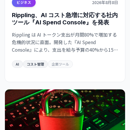
2026年8月8日
ビジネス
Rippling、AI コスト急増に対応する社内
ツール『AI Spend Console』を発表
Rippling は AI トークン支出が月間80%で増加する
危機的状況に直面。開発した『AI Spend
Console』により、支出を給与予算の40%から15%
に削減しながら、使用量を600億トークンで維持し
た。
AI
コスト管理
企業ツール