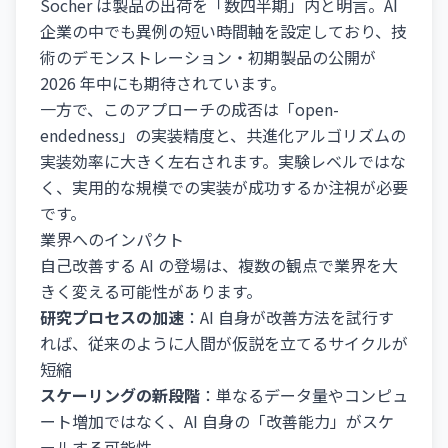
Socher は製品の出荷を「数四半期」内と明言。AI
企業の中でも異例の短い時間軸を設定しており、技
術のデモンストレーション・初期製品の公開が
2026 年中にも期待されています。
一方で、このアプローチの成否は「open-
endedness」の実装精度と、共進化アルゴリズムの
実装効率に大きく左右されます。実験レベルではな
く、実用的な規模での実装が成功するか注視が必要
です。
業界へのインパクト
自己改善する AI の登場は、複数の観点で業界を大
きく変える可能性があります。
研究プロセスの加速
：AI 自身が改善方法を試行す
れば、従来のように人間が仮説を立てるサイクルが
短縮
スケーリングの新段階
：単なるデータ量やコンピュ
ート増加ではなく、AI 自身の「改善能力」がスケ
ールする可能性