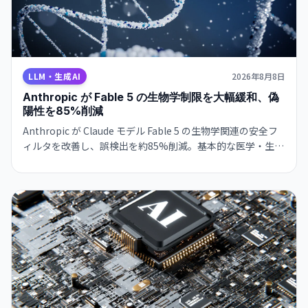
LLM・生成AI
2026年8月8日
Anthropic が Fable 5 の生物学制限を大幅緩和、偽
陽性を85%削減
Anthropic が Claude モデル Fable 5 の生物学関連の安全フ
ィルタを改善し、誤検出を約85%削減。基本的な医学・生物
学的な質問が通るようになった一方、ウイルス学・毒物学・
分子設計は引き続き制限。研究者向けアクセスプログラムも
計画中です。