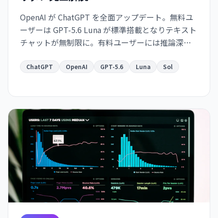
OpenAI が ChatGPT を全面アップデート。無料ユ
ーザーは GPT-5.6 Luna が標準搭載となりテキスト
チャットが無制限に。有料ユーザーには推論深度
スライダーを備えた強化版 Sol が提供される。何
が変わったか、Think ボタンの使い方、Luna と
ChatGPT
OpenAI
GPT-5.6
Luna
Sol
Sol の違いをまとめた。