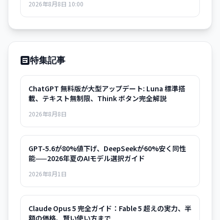
2026年8月8日 10:00
Sol が提供される。何が変わったか、Think ボタンの使い方、
Luna と Sol の違いをまとめた。
特集記事
ChatGPT 無料版が大型アップデート: Luna 標準搭
載、テキスト無制限、Think ボタン完全解説
2026年8月8日
GPT-5.6が80%値下げ、DeepSeekが60%安く同性
能——2026年夏のAIモデル選択ガイド
2026年8月1日
Claude Opus 5 完全ガイド：Fable 5 超えの実力、半
額の価格、賢い使い方まで