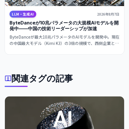
LLM・生成AI
2026年8月7日
ByteDanceが10兆パラメータの大規模AIモデルを開
発中——中国の技術リーダーシップが加速
ByteDanceが最大10兆パラメータのAIモデルを開発中。現在
の中国最大モデル（Kimi K3）の3倍の規模で、西側企業との
技術格差を急速に縮めている。CEO Zhang Yimingの指示
で、長期的な世界的リーダーシップを目指す戦略。
関連タグの記事