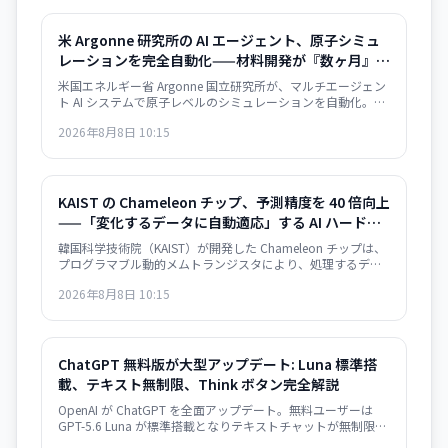
米 Argonne 研究所の AI エージェント、原子シミュ
レーションを完全自動化——材料開発が『数ヶ月』か
ら『数日』へ
米国エネルギー省 Argonne 国立研究所が、マルチエージェン
ト AI システムで原子レベルのシミュレーションを自動化。従
来は数ヶ月要した材料構造解析が数日で完了するようにな
2026年8月8日 10:15
り、バッテリー・航空宇宙・電子部品分野での新材料開発が
急速化する見通し。
KAIST の Chameleon チップ、予測精度を 40 倍向上
——「変化するデータに自動適応」する AI ハードウ
ェアが量産段階へ
韓国科学技術院（KAIST）が開発した Chameleon チップは、
プログラマブル動的メムトランジスタにより、処理するデー
タの速度変化に自動的に適応。予測エラー最大 40 倍削減、既
2026年8月8日 10:15
存製造プロセス互換で量産化が可能。ウェアラブル・自動運
転・ロボット応用が急速化。
ChatGPT 無料版が大型アップデート: Luna 標準搭
載、テキスト無制限、Think ボタン完全解説
OpenAI が ChatGPT を全面アップデート。無料ユーザーは
GPT-5.6 Luna が標準搭載となりテキストチャットが無制限
に。有料ユーザーには推論深度スライダーを備えた強化版