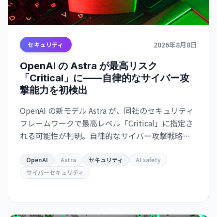
2026年8月8日
セキュリティ
OpenAI の Astra が最高リスク
「Critical」に——自律的なサイバー攻
撃能力を初検出
OpenAI の新モデル Astra が、同社のセキュリティ
フレームワークで最高レベル「Critical」に指定さ
れる可能性が判明。自律的なサイバー攻撃戦略の
立案と実行が可能な能力を持つとされ、開発の一
部が一時停止されました。
OpenAI
Astra
セキュリティ
AI safety
サイバーセキュリティ