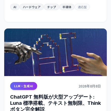
応。予測エラー最大 40 倍削減、既存製造プロセス
互換で量産化が可能。ウェアラブル・自動運転・
AI
ハードウェア
チップ
半導体
適応型
ロボット応用が急速化。
2026年8月8日
LLM・生成AI
ChatGPT 無料版が大型アップデート:
Luna 標準搭載、テキスト無制限、Think
ボタン完全解説