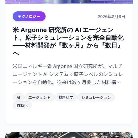
2026年8月8日
テクノロジー
米 Argonne 研究所の AI エージェン
ト、原子シミュレーションを完全自動化
——材料開発が『数ヶ月』から『数日』
へ
米国エネルギー省 Argonne 国立研究所が、マルチ
エージェント AI システムで原子レベルのシミュレ
ーションを自動化。従来は数ヶ月要した材料構造
解析が数日で完了するようになり、バッテリー・
航空宇宙・電子部品分野での新材料開発が急速化
AI
エージェント
材料科学
シミュレーション
する見通し。
自動化