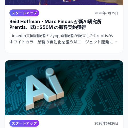
スタートアップ
2026年7月25日
Reid Hoffman・Marc Pincus が新AI研究所
Prentis、既に$50M の顧客契約獲得
LinkedIn共同創設者とZynga創設者が設立したPrentisが、
ホワイトカラー業務の自動化を狙うAIエージェント開発に注
力。自社モデルHive-32BがOpenAI・Anthropicと競争し、
既に数か月で大手顧客との契約を締結。
スタートアップ
2026年6月26日