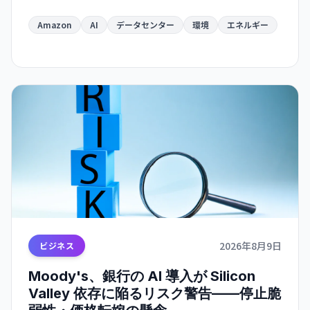
になる見通し。AI インフラの急速拡大が環境目標
と深刻に矛盾する局面を示唆している。
Amazon
AI
データセンター
環境
エネルギー
2026年8月9日
ビジネス
Moody's、銀行の AI 導入が Silicon
Valley 依存に陥るリスク警告——停止脆