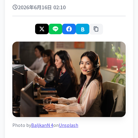
2026年6月16日 02:10
B
Photo by
BaljkanN 4
on
Unsplash