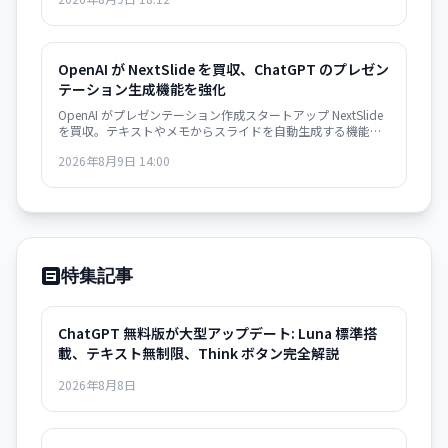
形成されつつあり、金融システムのリスク要因になり得ると
指摘した。
OpenAI が NextSlide を買収、ChatGPT のプレゼン
テーション生成機能を強化
OpenAI がプレゼンテーション作成スタートアップ NextSlide
を買収。テキストやメモからスライドを自動生成する機能が
ChatGPT に統合されます。
2026年8月9日 14:00
特集記事
ChatGPT 無料版が大型アップデート: Luna 標準搭
載、テキスト無制限、Think ボタン完全解説
2026年8月8日