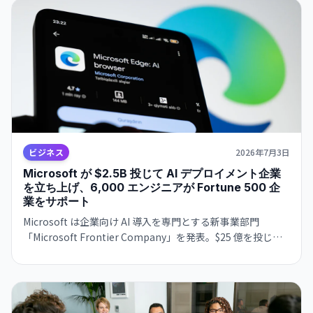
ビジネス
2026年7月3日
Microsoft が $2.5B 投じて AI デプロイメント企業
を立ち上げ、6,000 エンジニアが Fortune 500 企
業をサポート
Microsoft は企業向け AI 導入を専門とする新事業部門
「Microsoft Frontier Company」を発表。$25 億を投じて
6,000 名のエンジニア組織を編成し、Fortune 500 企業への
本格的な AI 統合支援を開始する。AWS の $10 億 FDE 投資、
OpenAI・Anthropic との民間合弁との競争が激化。