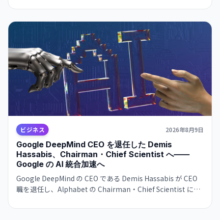
告。大規模停止やベンダーによる価格戦略の変更に脆弱な構
造が形成されつつあり、金融システムのリスク要因になり得
ると指摘した。
ビジネス
2026年8月9日
Google DeepMind CEO を退任した Demis
Hassabis、Chairman・Chief Scientist へ——
Google の AI 統合加速へ
Google DeepMind の CEO である Demis Hassabis が CEO
職を退任し、Alphabet の Chairman・Chief Scientist に転
じます。新 CEO には CTO の Koray Kavukcuoglu が就任。
Google の AI 戦略が実務と長期展望で分離される大きな人事