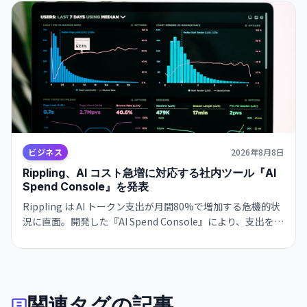
変更です。
ビジネス
2026年8月8日
Rippling、AI コスト急増に対応する社内ツール『AI
Spend Console』を発表
Rippling は AI トークン支出が月間80%で増加する危機的状
況に直面。開発した『AI Spend Console』により、支出を給
与予算の40%から15%に削減しながら、使用量を600億トー
クンで維持した。
関連タグの記事