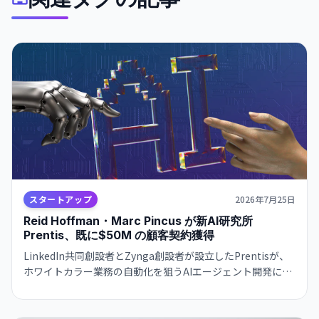
スタートアップ
2026年7月25日
Reid Hoffman・Marc Pincus が新AI研究所
Prentis、既に$50M の顧客契約獲得
LinkedIn共同創設者とZynga創設者が設立したPrentisが、
ホワイトカラー業務の自動化を狙うAIエージェント開発に注
力。自社モデルHive-32BがOpenAI・Anthropicと競争し、
既に数か月で大手顧客との契約を締結。