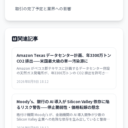
取引の完了予定と業界への影響
関連記事
Amazon Texas データセンター計画、年3300万トン
CO2 排出——米国最大級の単一汚染源に
Amazon がペコス郡テキサスに計画するデータセンター併設
の天然ガス発電所が、年3300万トンの CO2 排出を許可さ
れ、米国の全発電所の中で最大になる見通し。AI インフラの
2026年8月9日 18:12
急速拡大が環境目標と深刻に矛盾する局面を示唆している。
Moody's、銀行の AI 導入が Silicon Valley 依存に陥
るリスク警告——停止脆弱性・価格転嫁の懸念
格付け機関 Moody's が、金融機関の AI 導入競争が少数の
Silicon Valley 企業への危険な依存を生み出していると警告。
大規模停止やベンダーによる価格戦略の変更に脆弱な構造が
2026年8月9日 18:12