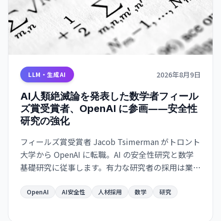
2026年8月9日
LLM・生成AI
AI人類絶滅論を発表した数学者フィール
ズ賞受賞者、OpenAI に参画――安全性
研究の強化
フィールズ賞受賞者 Jacob Tsimerman がトロント
大学から OpenAI に転職。AI の安全性研究と数学
基礎研究に従事します。有力な研究者の採用は業界
の安全性シフトを示唆しています。
OpenAI
AI安全性
人材採用
数学
研究