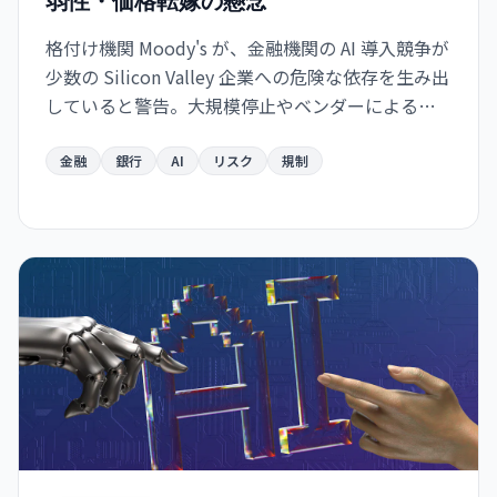
弱性・価格転嫁の懸念
格付け機関 Moody's が、金融機関の AI 導入競争が
少数の Silicon Valley 企業への危険な依存を生み出
していると警告。大規模停止やベンダーによる価
格戦略の変更に脆弱な構造が形成されつつあり、
金融システムのリスク要因になり得ると指摘し
金融
銀行
AI
リスク
規制
た。