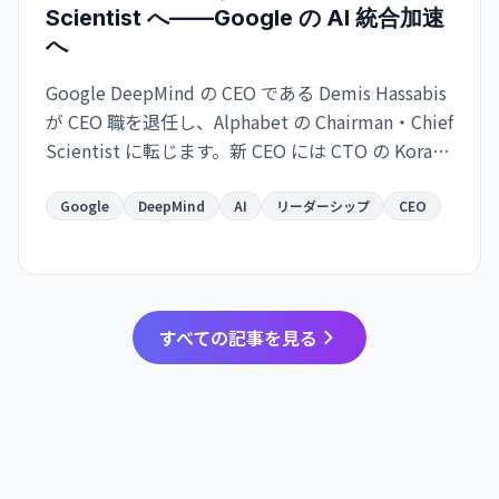
Scientist へ——Google の AI 統合加速
へ
Google DeepMind の CEO である Demis Hassabis
が CEO 職を退任し、Alphabet の Chairman・Chief
Scientist に転じます。新 CEO には CTO の Koray
Kavukcuoglu が就任。Google の AI 戦略が実務と
長期展望で分離される大きな人事変更です。
Google
DeepMind
AI
リーダーシップ
CEO
すべての記事を見る