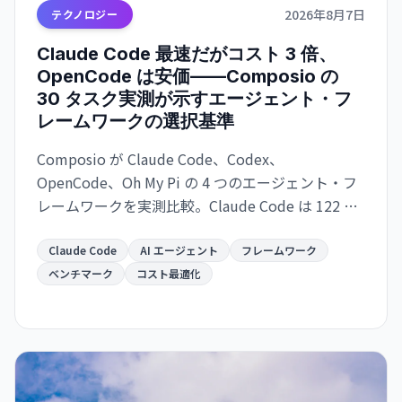
2026年8月7日
テクノロジー
Claude Code 最速だがコスト 3 倍、
OpenCode は安価——Composio の
30 タスク実測が示すエージェント・フ
レームワークの選択基準
Composio が Claude Code、Codex、
OpenCode、Oh My Pi の 4 つのエージェント・フ
レームワークを実測比較。Claude Code は 122 秒/
タスクで最速だが $0.195/成功タスク。OpenCode
は $0.073 で 2.7 倍安いが遅い。成功率は接近。速
Claude Code
AI エージェント
フレームワーク
度か価格か、用途で選別が必須。
ベンチマーク
コスト最適化