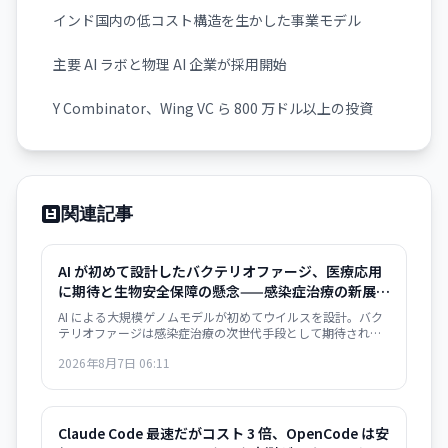
インド国内の低コスト構造を生かした事業モデル
主要 AI ラボと物理 AI 企業が採用開始
Y Combinator、Wing VC ら 800 万ドル以上の投資
関連記事
AI が初めて設計したバクテリオファージ、医療応用
に期待と生物安全保障の懸念——感染症治療の新展開
とリスク管理の課題
AI による大規模ゲノムモデルが初めてウイルスを設計。バク
テリオファージは感染症治療の次世代手段として期待される
一方、AI がウイルス設計能力を獲得した衝撃は生物安全保障
2026年8月7日 06:11
上の重大な転換点を意味する。
Claude Code 最速だがコスト 3 倍、OpenCode は安