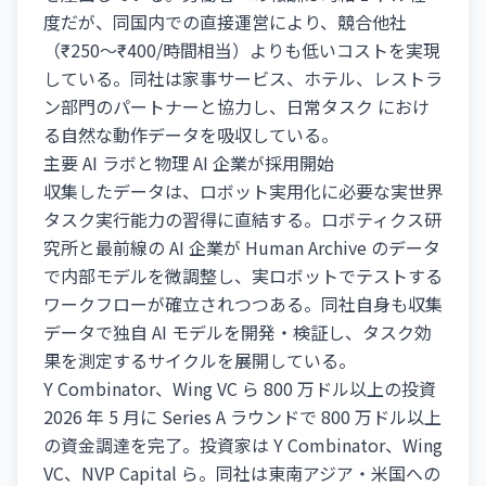
度だが、同国内での直接運営により、競合他社
（₹250〜₹400/時間相当）よりも低いコストを実現
している。同社は家事サービス、ホテル、レストラ
ン部門のパートナーと協力し、日常タスク におけ
る自然な動作データを吸収している。
主要 AI ラボと物理 AI 企業が採用開始
収集したデータは、ロボット実用化に必要な実世界
タスク実行能力の習得に直結する。ロボティクス研
究所と最前線の AI 企業が Human Archive のデータ
で内部モデルを微調整し、実ロボットでテストする
ワークフローが確立されつつある。同社自身も収集
データで独自 AI モデルを開発・検証し、タスク効
果を測定するサイクルを展開している。
Y Combinator、Wing VC ら 800 万ドル以上の投資
2026 年 5 月に Series A ラウンドで 800 万ドル以上
の資金調達を完了。投資家は Y Combinator、Wing
VC、NVP Capital ら。同社は東南アジア・米国への