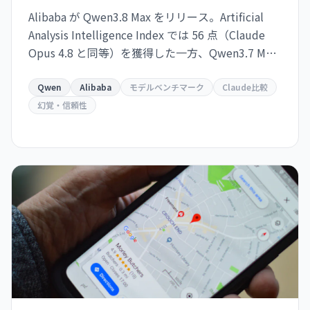
Alibaba が Qwen3.8 Max をリリース。Artificial
Analysis Intelligence Index では 56 点（Claude
Opus 4.8 と同等）を獲得した一方、Qwen3.7 Max
比で幻覚率が 23% から 40% に上昇。タスク当た
りのコスト効率も悪化し、実用性を疑問視する声
Qwen
Alibaba
モデルベンチマーク
Claude比較
も。
幻覚・信頼性