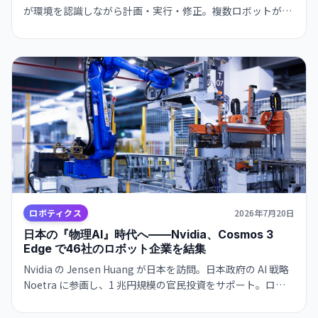
が環境を認識しながら計画・実行・修正。複数ロボットが共
有知識で協力する新境地へ。
ロボティクス
2026年7月20日
日本の『物理AI』時代へ——Nvidia、Cosmos 3
Edge で46社のロボット企業を結集
Nvidia の Jensen Huang が日本を訪問。日本政府の AI 戦略
Noetra に参画し、1 兆円規模の官民投資をサポート。ロボ
ティクス企業 46 社が Cosmos 3 Edge を中心に統一プラッ
トフォームを形成し、2028年の Vera Rubin AI Factory 稼働