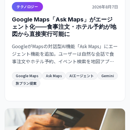
2026年8月7日
テクノロジー
Google Maps「Ask Maps」がエージ
ェント化——食事注文・ホテル予約が地
図から直接実行可能に
GoogleがMapsの対話型AI機能「Ask Maps」にエー
ジェント機能を追加。ユーザーは自然な会話で食
事注文やホテル予約、イベント検索を地図アプリ
から直接実行でき、Gmail・カレンダー連携で旅計
画がより便利になります。
Google Maps
Ask Maps
AIエージェント
Gemini
旅プラン提案