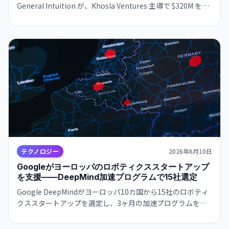
General Intuition が、Khosla Ventures 主導で $320M を調
達。企業評価は23億ドルに。数百万時間のゲームデータとロ
ボティクスを連携させる技術が注目を集めている。
テクノロジー
2026年6月10日
Googleがヨーロッパのロボティクススタートアップ
を支援——DeepMind加速プログラムで15社選定
Google DeepMindがヨーロッパ10カ国から15社のロボティ
クススタートアップを選定し、3ヶ月の加速プログラムを開
始。医療・製造・環境など多様な分野で、AI技術とロボティ
クスの実用化を支援する戦略展開。