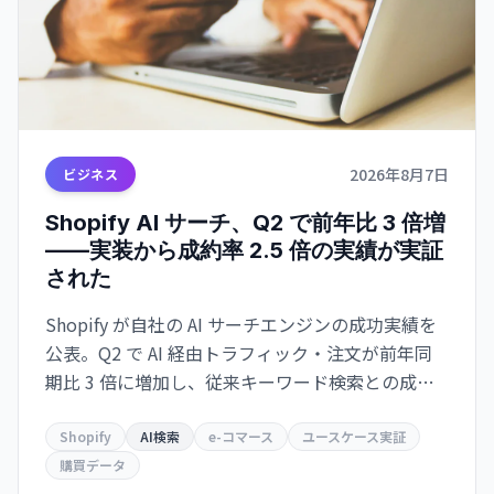
2026年8月7日
ビジネス
Shopify AI サーチ、Q2 で前年比 3 倍増
——実装から成約率 2.5 倍の実績が実証
された
Shopify が自社の AI サーチエンジンの成功実績を
公表。Q2 で AI 経由トラフィック・注文が前年同
期比 3 倍に増加し、従来キーワード検索との成約
率が 2.5 倍。Google とも共存・補完する関係を示
唆。
Shopify
AI検索
e-コマース
ユースケース実証
購買データ