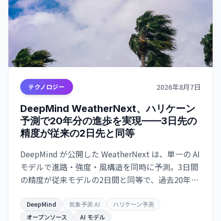
2026年8月7日
テクノロジー
DeepMind WeatherNext、ハリケーン
予測で20年分の進歩を実現——3日先の
精度が従来の2日先と同等
DeepMind が公開した WeatherNext は、単一の AI
モデルで進路・強度・風構造を同時に予測。3日間
の精度が従来モデルの2日間と同等で、過去20年の
気象学的進歩10年分に相当する精度向上を達成し
た。GitHub でオープンソース化。
DeepMind
気象予測 AI
ハリケーン予測
オープンソース
AI モデル