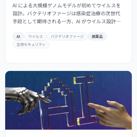
AI による大規模ゲノムモデルが初めてウイルスを
設計。バクテリオファージは感染症治療の次世代
手段として期待される一方、AI がウイルス設計能
力を獲得した衝撃は生物安全保障上の重大な転換
点を意味する。
AI
ウイルス
バクテリオファージ
医薬品
生物セキュリティ