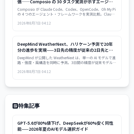
価——Composio の 30 タスク実測が示すエージェン
ト・フレームワークの選択基準
Composio が Claude Code、Codex、OpenCode、Oh My Pi
の 4 つのエージェント・フレームワークを実測比較。Claude
Code は 122 秒/タスクで最速だが $0.195/成功タスク。
2026年8月7日 04:12
OpenCode は $0.073 で 2.7 倍安いが遅い。成功率は接近。
速度か価格か、用途で選別が必須。
DeepMind WeatherNext、ハリケーン予測で20年
分の進歩を実現——3日先の精度が従来の2日先と同
等
DeepMind が公開した WeatherNext は、単一の AI モデルで進
路・強度・風構造を同時に予測。3日間の精度が従来モデルの
2日間と同等で、過去20年の気象学的進歩10年分に相当する
2026年8月7日 04:12
精度向上を達成した。GitHub でオープンソース化。
特集記事
GPT-5.6が80%値下げ、DeepSeekが60%安く同性
能——2026年夏のAIモデル選択ガイド