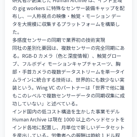
研究者が創業した Human Archive は、インド全域
の gig workers に特殊なセンサー装備キャップを配
布し、一人称視点の映像・触覚・モーション デー
タを大規模に収集するプラットフォームを構築し
た。
多感度センサーの同期で業界初の技術実現
同社の差別化要因は、複数センサーの完全同期にあ
る。RGB-D カメラ（色と深度情報）、触覚グロー
ブ、フルボディ モーションキャプチャスーツ、胸
部・手首カメラの複数データストリームを単一タイ
ムラインに統合する技術は、世界的にも数少ない実
装という。Wing VC のパートナーは「世界で他に誰
もこのレベルで複数センサーデータの同期収集に成
功していない」と述べている。
インド国内の低コスト構造を生かした事業モデル
Human Archive は現在 1000 以上のヘッドセットを
インド各地に配置し、月単位で新しいデータセット
を産出している。労働者への報酬は時給 1 ドル程